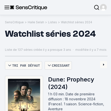
SensCritique
>
Haile Selah
>
Listes
>
Watchlist séries 2024
Watchlist séries 2024
Liste de 137 séries
créée il y a presque 3 ans
·
modifiée il y a 7 mois
TRI PAR DÉFAUT
CROISSANT
Dune: Prophecy
(2024)
1 h 03 min
.
Date de première
diffusion : 18 novembre 2024
(France).
1 saison.
Science-fiction,
Aventure