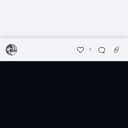
1
SensCritique dans votre
poche.
Téléchargez l’app SensCritique.
Explorez. Vibrez. Partagez.