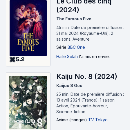
Le Club des cinq
(2024)
The Famous Five
45 min
.
Date de première diffusion :
31 mai 2024 (Royaume-Uni).
2
saisons.
Aventure
Série
BBC One
Haile Selah
l'a mis en envie.
5.2
Kaiju No. 8 (2024)
Kaijuu 8 Gou
25 min
.
Date de première diffusion :
13 avril 2024 (France).
1 saison.
Action, Épouvante-horreur,
Science-fiction
Anime (mangas)
TV Tokyo