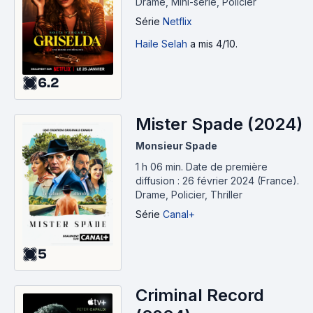
Drame, Mini-série, Policier
Série
Netflix
Haile Selah
a mis 4/10.
6.2
Mister Spade (2024)
Monsieur Spade
1 h 06 min
.
Date de première
diffusion : 26 février 2024 (France).
Drame, Policier, Thriller
Série
Canal+
5
Criminal Record