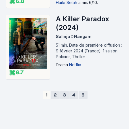
6.8
Haile Selah
a mis 6/10.
A Killer Paradox
(2024)
SalinjaㅇNangam
51 min
.
Date de première diffusion :
9 février 2024 (France).
1 saison.
Policier, Thriller
Drama
Netflix
6.7
1
2
3
4
5