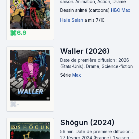
saison.
Animation, Action, Drame
Dessin animé (cartoons)
HBO Max
Haile Selah
a mis 7/10.
6.9
Waller (2026)
Date de première diffusion : 2026
(États-Unis).
Drame, Science-fiction
Série
Max
-
Shōgun (2024)
56 min
.
Date de première diffusion :
27 février 2024 (France).
1 saison.