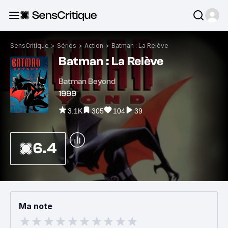
SensCritique
>
Séries
>
Action
>
Batman : La Relève
Batman : La Relève
Batman Beyond
1999
3.1K
305
104
39
6.4
Ma note