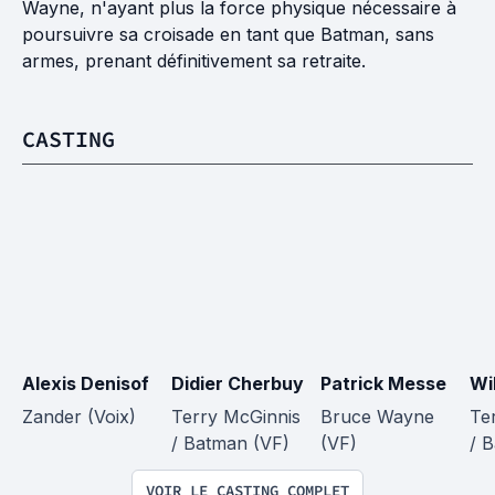
Wayne, n'ayant plus la force physique nécessaire à
poursuivre sa croisade en tant que Batman, sans
armes, prenant définitivement sa retraite.
CASTING
Alexis Denisof
Didier Cherbuy
Patrick Messe
Wil
Zander (Voix)
Terry McGinnis 
Bruce Wayne 
Te
/ Batman (VF)
(VF)
/ 
VOIR LE CASTING COMPLET