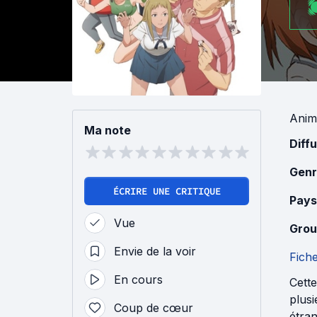
Anim
Ma note
Diff
Genr
ÉCRIRE UNE CRITIQUE
Pays
Vue
Grou
Envie de la voir
Fich
En cours
Cette
plusi
Coup de cœur
étra