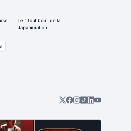
aise
Le "Tout bon" de la
Japanimation
S