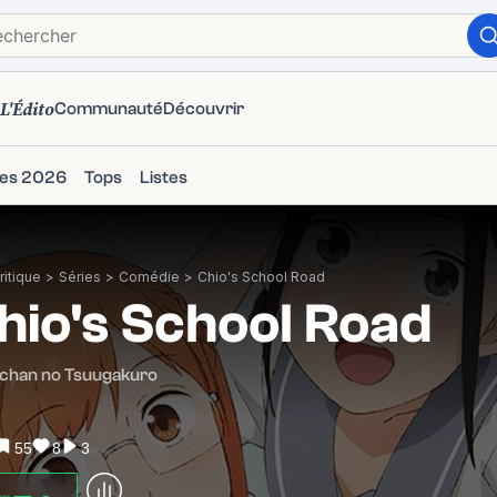
L'Édito
Communauté
Découvrir
ies 2026
Tops
Listes
itique
>
Séries
>
Comédie
>
Chio's School Road
hio's School Road
-chan no Tsuugakuro
55
8
3