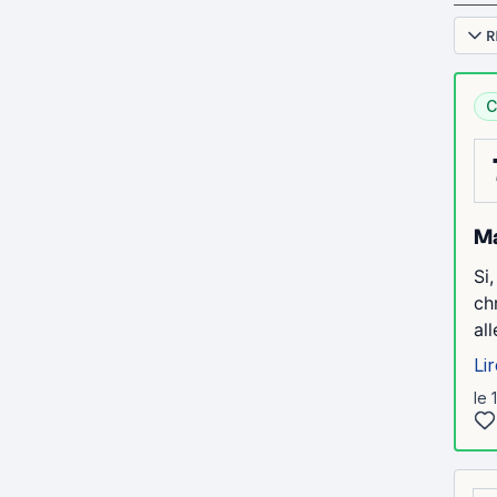
R
C
Ma
Si
ch
al
Lir
le 