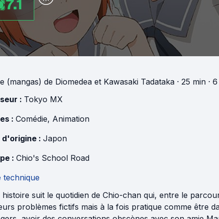
7.1
e (mangas)
de
Diomedea
et
Kawasaki Tadataka
· 25 min
· 6 
useur :
Tokyo MX
es :
Comédie
,
Animation
 d'origine :
Japon
pe :
Chio's School Road
e technique
 histoire suit le quotidien de Chio-chan qui, entre le parc
eurs problèmes fictifs mais à la fois pratique comme être 
ngers, avoir des conversations obscènes avec son amie Man