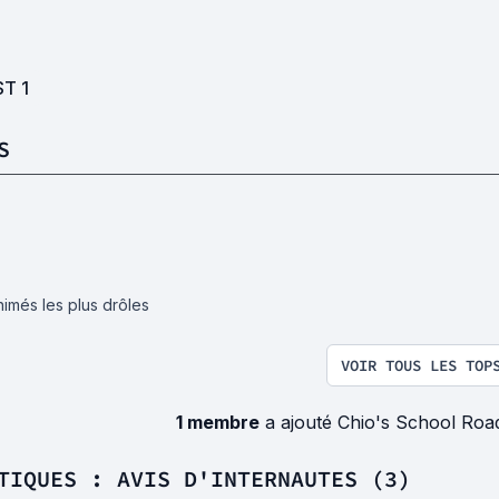
ST
1
S
nimés les plus drôles
VOIR TOUS LES TOP
1 membre
a ajouté Chio's School Roa
TIQUES : AVIS D'INTERNAUTES (3)