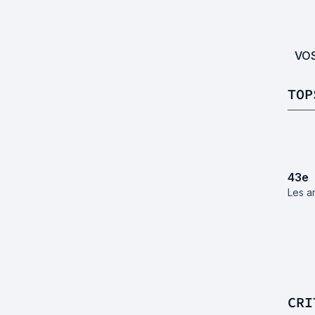
VO
TOP
43
e
Les a
CRI