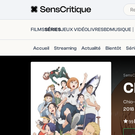
FILMS
SÉRIES
JEUX VIDÉO
LIVRES
BD
MUSIQUE
Accueil
Streaming
Actualité
Bientôt
Sér
SensCr
C
Chio
2018
99