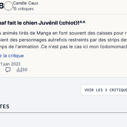
Camille Caux
8
15 critiques
af fait le chien Juvénil (:chiot)!^^
s animés tirés de Manga en font souvent des caisses pour r
aient des personnages autrefois restreints par des strips de
mps de l'animation .Ce n'est pas le cas ici mon todomomachi 
e la critique
21 juin 2023
30
VOIR LES 3 CRITIQU
TES