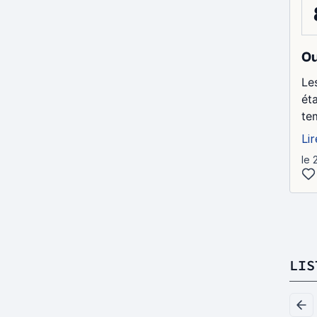
Ou
Le
ét
te
Lir
le 
LIS