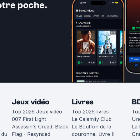
otre poche.
Jeux vidéo
Livres
B
Top 2026 Jeux vidéo
Top 2026 livres
To
007 First Light
Le Calamity Club
Une
Assassin's Creed: Black
Le Bouffon de la
La 
 du
Flag - Resynced
couronne, Livre II
One