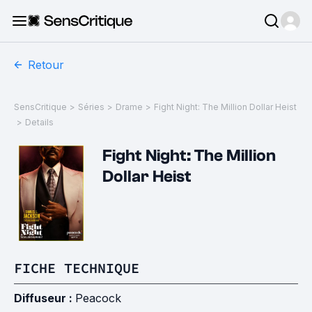
Retour
SensCritique
>
Séries
>
Drame
>
Fight Night: The Million Dollar Heist
>
Details
Fight Night: The Million
Dollar Heist
FICHE TECHNIQUE
Diffuseur :
Peacock