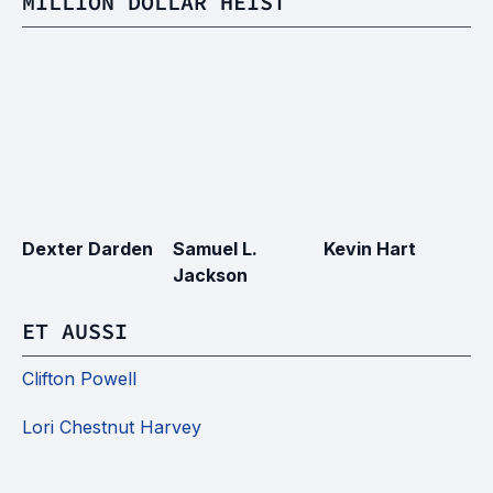
MILLION DOLLAR HEIST
Dexter Darden
Samuel L.
Kevin Hart
T
Jackson
H
ET AUSSI
Clifton Powell
Lori Chestnut Harvey