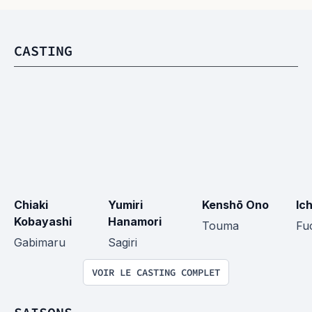
CASTING
Chiaki 
Yumiri 
Kenshō Ono
Ic
Kobayashi
Hanamori
Touma
Fu
Gabimaru
Sagiri
VOIR LE CASTING COMPLET