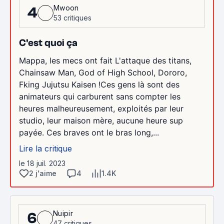
Mwoon
4
53 critiques
C'est quoi ça
Mappa, les mecs ont fait L'attaque des titans,
Chainsaw Man, God of High School, Dororo,
Fking Jujutsu Kaisen !Ces gens là sont des
animateurs qui carburent sans compter les
heures malheureusement, exploités par leur
studio, leur maison mère, aucune heure sup
payée. Ces braves ont le bras long,...
Lire la critique
le 18 juil. 2023
2 j'aime
4
1.4K
Nuipir
6
47 critiques