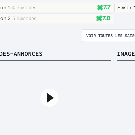
7.7
son 1
4 épisode
s
Saison 
7.8
son 3
5 épisode
s
VOIR TOUTES LES SAIS
DES-ANNONCES
IMAGE