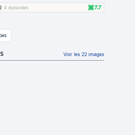
7.7
2
4 épisode
s
ONS
S
Voir les 22 images