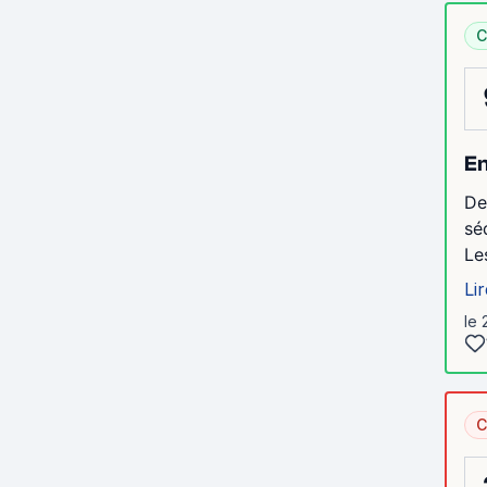
C
En
De
sé
Le
Lir
le 
C