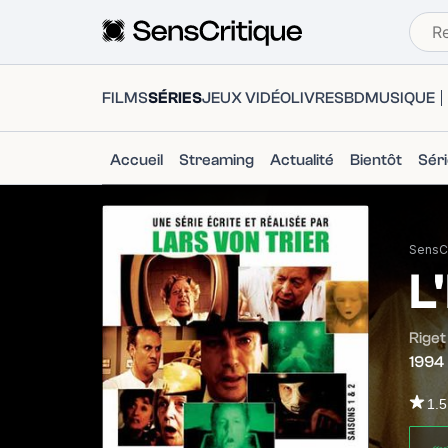
FILMS
SÉRIES
JEUX VIDÉO
LIVRES
BD
MUSIQUE
Accueil
Streaming
Actualité
Bientôt
Sér
SensCr
L
Riget
1994
1.