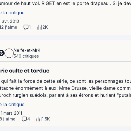
umour de haut vol. RIGET en est le porte drapeau . Si je deva
e la critique
5 avr. 2013
12 j'aime
1
2K
Nelfe-et-MrK
9
540 critiques
rie culte et tordue
 qui fait la force de cette série, ce sont les personnages to
attache énormément à eux: Mme Drusse, vieille dame commun
urochirurgien suédois, parlant à ses étrons et hurlant "putai
e la critique
31 mars 2011
8 j'aime
4
1.5K