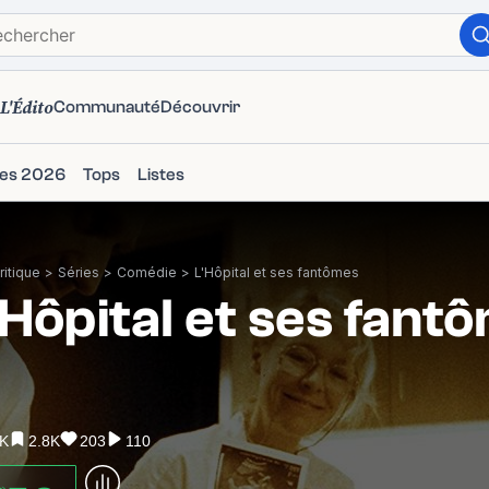
L'Édito
Communauté
Découvrir
ies 2026
Tops
Listes
itique
>
Séries
>
Comédie
>
L'Hôpital et ses fantômes
'Hôpital et ses fant
5K
2.8K
203
110