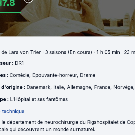
7.8
de
Lars von Trier
·
3 saisons (En cours)
· 1 h 05 min
· 23 m
useur :
DR1
es :
Comédie
,
Épouvante-horreur
,
Drame
 d'origine :
Danemark
,
Italie
,
Allemagne
,
France
,
Norvège
pe :
L'Hôpital et ses fantômes
e technique
 le département de neurochirurgie du Rigshospitalet de Co
cale qui découvrent un monde surnaturel.