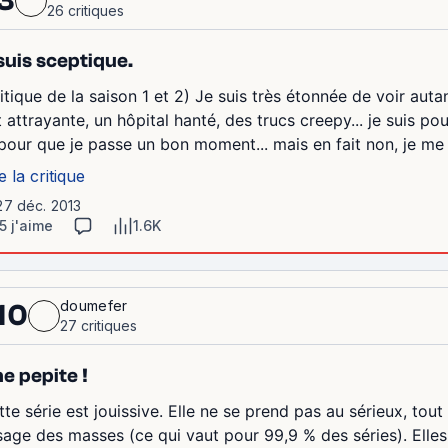
3
26 critiques
suis sceptique.
ritique de la saison 1 et 2) Je suis très étonnée de voir auta
t attrayante, un hôpital hanté, des trucs creepy... je suis po
 pour que je passe un bon moment... mais en fait non, je me 
e la critique
27 déc. 2013
5 j'aime
1.6K
doumefer
10
27 critiques
e pepite !
te série est jouissive. Elle ne se prend pas au sérieux, tout
sage des masses (ce qui vaut pour 99,9 % des séries). Elles so