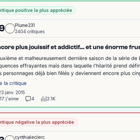
ritique positive la plus appréciée
Plume231
9
2404 critiques
core plus jouissif et addictif... et une énorme frus
uxième et malheureusement dernière saison de la série de L
quences effrayantes mais dans laquelle l'hilarité prend défini
s personnages déjà bien fêlés y deviennent encore plus cing
e la critique
23 janv. 2015
17 j'aime
4
2.1K
ritique négative la plus appréciée
cynthialeclerc