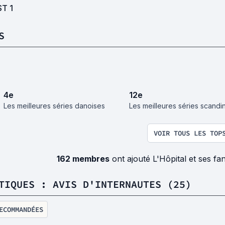
ST
1
S
4
e
12
e
Les meilleures séries danoises
Les meilleures séries scand
VOIR TOUS LES TOP
162 membres
ont ajouté L'Hôpital et ses f
TIQUES : AVIS D'INTERNAUTES (25)
ECOMMANDÉES