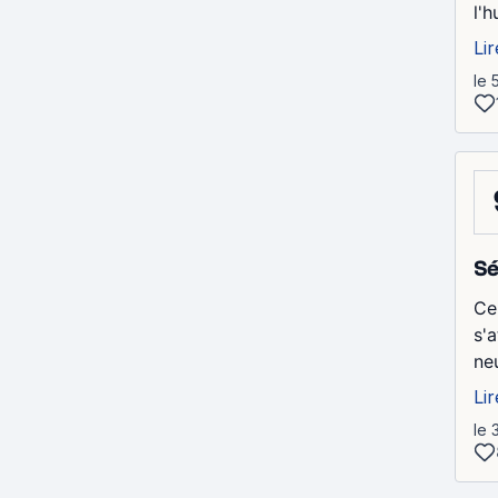
l'h
Lir
le 
Sé
Ce
s'
ne
Lir
le 