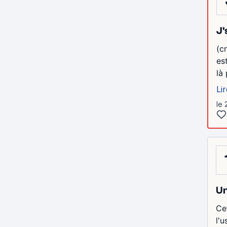
J'
(c
es
là
Lir
le 
Un
Cet
l'u