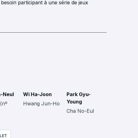
besoin participant à une série de jeux
-Neul
Wi Ha-Joon
Park Gyu-
Young
(nº
Hwang Jun-Ho
Cha No-Eul
LET