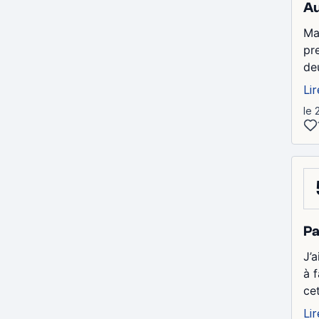
Au
Ma
pr
de
Lir
le 
Pa
J’a
à 
cet
Lir