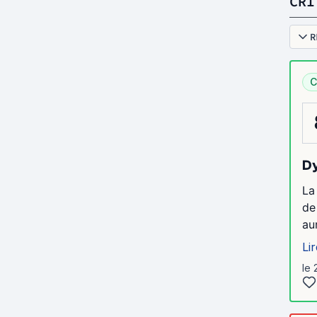
CRI
R
C
Dy
La
de
au
Lir
le