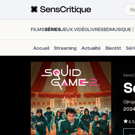
FILMS
SÉRIES
JEUX VIDÉO
LIVRES
BD
MUSIQUE
Accueil
Streaming
Actualité
Bientôt
Sér
SensCr
S
Ojin
202
6.