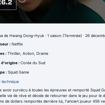
6.2
ma
de
Hwang Dong-Hyuk
·
1 saison (Terminée)
· 26 décemb
useur :
Netflix
es :
Thriller
,
Action
,
Drame
 d'origine :
Corée du Sud
pe :
Squid Game
e technique
s avoir survécu à toutes les épreuves et remporté Squid 
lle vie de rêve et décide de retourner dans le jeu pour le dét
ons de dollars remportés derrière lui, l'ancien joueur 456 ve