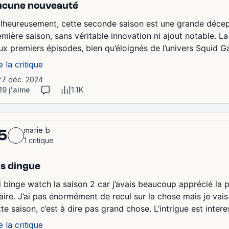
cune nouveauté
lheureusement, cette seconde saison est une grande décepti
emière saison, sans véritable innovation ni ajout notable. 
ux premiers épisodes, bien qu’éloignés de l’univers Squid Gam
e la critique
27 déc. 2024
19 j'aime
1.1K
marie b
5
1 critique
s dingue
i binge watch la saison 2 car j’avais beaucoup apprécié la pr
faire. J’ai pas énormément de recul sur la chose mais je vais
te saison, c’est à dire pas grand chose. L’intrigue est interes
e la critique