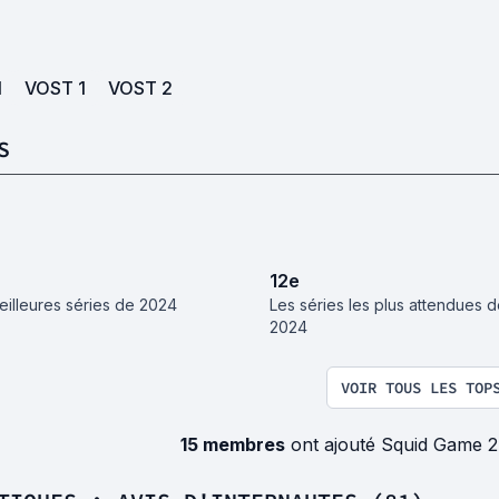
1
VOST
1
VOST
2
S
12
e
eilleures séries de 2024
Les séries les plus attendues 
2024
VOIR TOUS LES TOP
15 membres
ont ajouté Squid Game 2