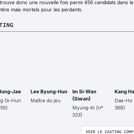
trouve donc une nouvelle fois parmi 456 candidats dans le 
tins mais mortels pour les perdants.
TING
Jung-Jae
Lee Byung-Hun
Im Si-Wan
Kang Ha
(Siwan)
g Gi-Hun
Maître du jeu
Dae-Ho 
456)
Myung-Ki (nº
388)
333)
VOIR LE CASTING COMP