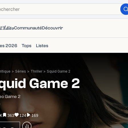
L'Édito
Communauté
Découvrir
ies 2026
Tops
Listes
itique
>
Séries
>
Thriller
>
Squid Game 2
quid Game 2
geo Game 2
4
5K
363
124
169