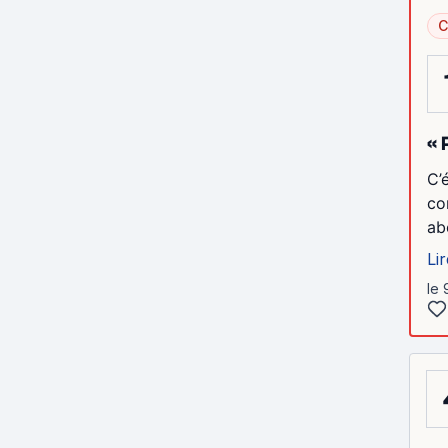
C
« 
C’
co
ab
Lir
le 