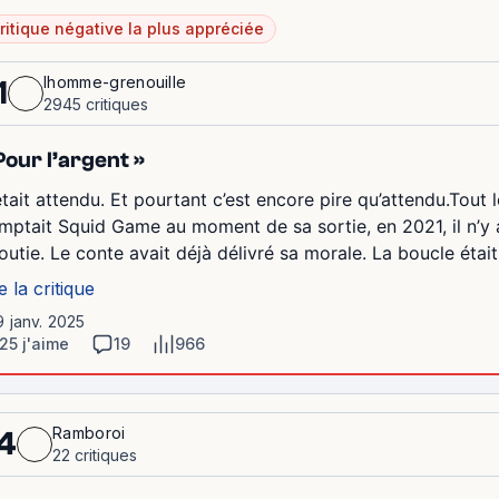
ritique négative la plus appréciée
lhomme-grenouille
1
2945 critiques
Pour l’argent »
était attendu. Et pourtant c’est encore pire qu’attendu.Tout
mptait Squid Game au moment de sa sortie, en 2021, il n’y ava
outie. Le conte avait déjà délivré sa morale. La boucle était
e la critique
9 janv. 2025
25 j'aime
19
966
Ramboroi
4
22 critiques