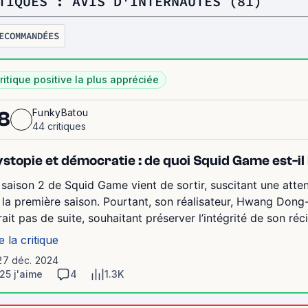
TIQUES : AVIS D'INTERNAUTES (81)
ECOMMANDÉES
ritique positive la plus appréciée
FunkyBatou
8
44 critiques
stopie et démocratie : de quoi Squid Game est-il
 saison 2 de Squid Game vient de sortir, suscitant une att
 la première saison. Pourtant, son réalisateur, Hwang Dong-hy
rait pas de suite, souhaitant préserver l’intégrité de son réc
e la critique
 27 déc. 2024
25 j'aime
4
1.3K