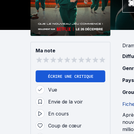
Dra
Ma note
Diff
Genr
ÉCRIRE UNE CRITIQUE
Pays
Vue
Grou
Envie de la voir
Fich
En cours
Aprè
nouve
Coup de cœur
milli