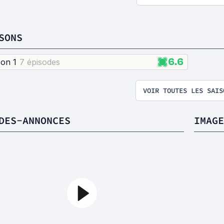
SONS
6.6
son 1
7 épisode
s
VOIR TOUTES LES SAIS
DES-ANNONCES
IMAGE