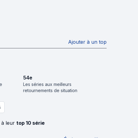
Ajouter à un top
54
e
de
Les séries aux meilleurs
retournements de situation
S
 à leur
top 10 série