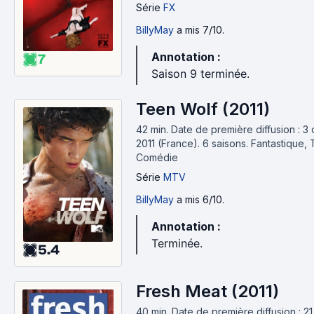
Série
FX
BillyMay
a mis 7/10.
Annotation :
7
Saison 9 terminée.
Teen Wolf (2011)
42 min
.
Date de première diffusion : 3
2011 (France).
6 saisons.
Fantastique, T
Comédie
Série
MTV
BillyMay
a mis 6/10.
Annotation :
Terminée.
5.4
Fresh Meat (2011)
40 min
.
Date de première diffusion : 21