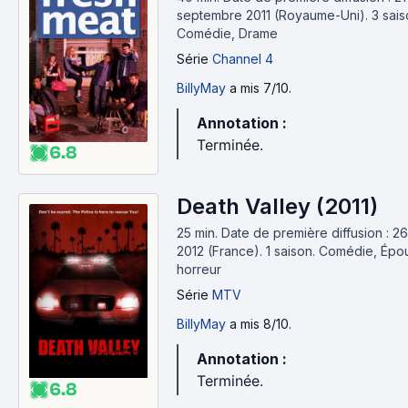
septembre 2011 (Royaume-Uni).
3 sais
Comédie, Drame
Série
Channel 4
BillyMay
a mis 7/10.
Annotation :
Terminée.
6.8
Death Valley (2011)
25 min
.
Date de première diffusion : 26 
2012 (France).
1 saison.
Comédie, Épo
horreur
Série
MTV
BillyMay
a mis 8/10.
Annotation :
Terminée.
6.8