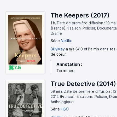
The Keepers (2017)
1 h
.
Date de première diffusion : 19 ma
(France).
1 saison.
Policier, Documenta
Drame
Série
Netflix
BillyMay
a mis 8/10 et l'a mis dans ses
de cœur.
Annotation :
7.5
Terminée.
True Detective (2014)
59 min
.
Date de première diffusion : 13
2014 (France).
4 saisons.
Policier, Dra
Anthologique
Série
HBO