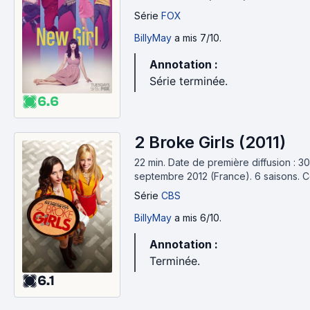
Série
FOX
BillyMay
a mis 7/10.
Annotation :
Série terminée.
6.6
2 Broke Girls (2011)
22 min
.
Date de première diffusion : 30
septembre 2012 (France).
6 saisons.
C
Série
CBS
BillyMay
a mis 6/10.
Annotation :
Terminée.
6.1