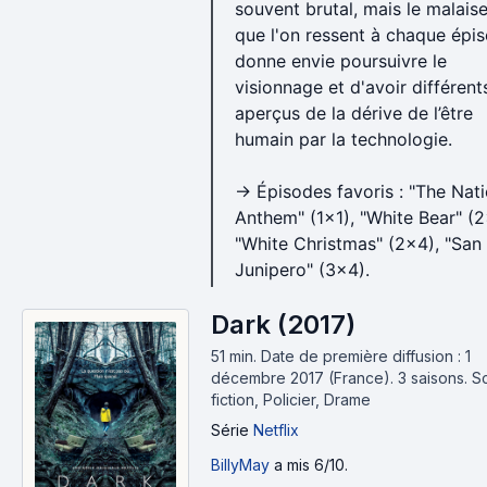
souvent brutal, mais le malais
que l'on ressent à chaque épi
donne envie poursuivre le
visionnage et d'avoir différent
aperçus de la dérive de l’être
humain par la technologie.
→ Épisodes favoris : "The Nati
Anthem" (1x1), "White Bear" (2
"White Christmas" (2x4), "San
Junipero" (3x4).
Dark (2017)
51 min
.
Date de première diffusion : 1
décembre 2017 (France).
3 saisons.
S
fiction, Policier, Drame
Série
Netflix
BillyMay
a mis 6/10.