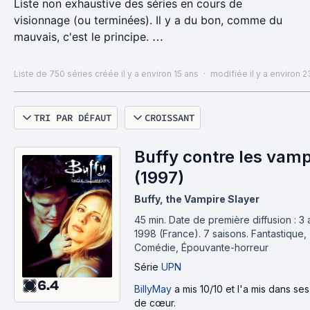
Liste non exhaustive des séries en cours de
visionnage (ou terminées). Il y a du bon, comme du
mauvais, c'est le principe.
Et sachez que même une bouse télévisuelle peut
parfois vous sauver la vie. Surtout si elle vous
Liste de 750 séries
créée il y a environ 15 ans
·
modifiée il y a environ 
permet d'échapper à une soirée avec des c***.
TRI PAR DÉFAUT
CROISSANT
Buffy contre les vamp
(1997)
Buffy, the Vampire Slayer
45 min
.
Date de première diffusion : 3 a
1998 (France).
7 saisons.
Fantastique,
Comédie, Épouvante-horreur
Série
UPN
6.4
BillyMay
a mis 10/10 et l'a mis dans se
de cœur.