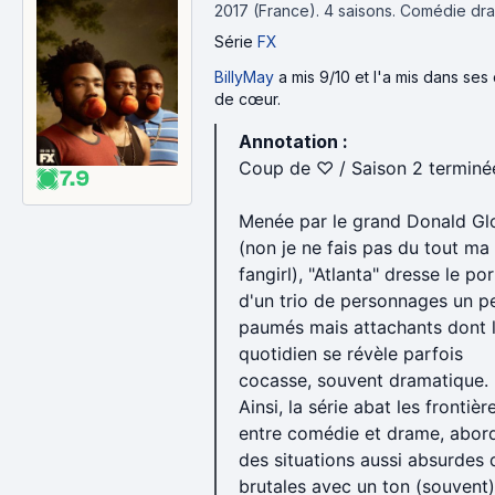
2017 (France).
4 saisons.
Comédie dra
Série
FX
BillyMay
a mis 9/10 et l'a mis dans ses
de cœur.
Annotation :
Coup de ♡ / Saison 2 terminé
7.9
Menée par le grand Donald Gl
(non je ne fais pas du tout ma
fangirl), "Atlanta" dresse le por
d'un trio de personnages un p
paumés mais attachants dont 
quotidien se révèle parfois
cocasse, souvent dramatique.
Ainsi, la série abat les frontièr
entre comédie et drame, abor
des situations aussi absurdes 
brutales avec un ton (souvent)