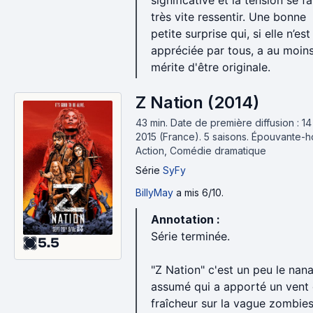
significative et la tension se fa
très vite ressentir. Une bonne
petite surprise qui, si elle n’es
appréciée par tous, a au moins
mérite d'être originale.
Z Nation (2014)
43 min
.
Date de première diffusion : 14
2015 (France).
5 saisons.
Épouvante-ho
Action, Comédie dramatique
Série
SyFy
BillyMay
a mis 6/10.
Annotation :
Série terminée.
5.5
"Z Nation" c'est un peu le nana
assumé qui a apporté un vent
fraîcheur sur la vague zombie