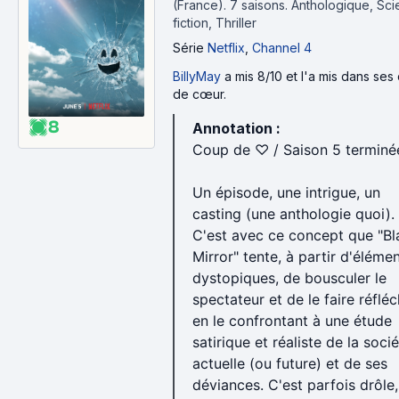
(France).
7 saisons.
Anthologique, Sci
fiction, Thriller
Série
Netflix
,
Channel 4
BillyMay
a mis 8/10 et l'a mis dans ses
de cœur.
8
Annotation :
Coup de ♡ / Saison 5 terminé
Un épisode, une intrigue, un
casting (une anthologie quoi).
C'est avec ce concept que "Bl
Mirror" tente, à partir d'éléme
dystopiques, de bousculer le
spectateur et de le faire réfléc
en le confrontant à une étude
satirique et réaliste de la soci
actuelle (ou future) et de ses
déviances. C'est parfois drôle,