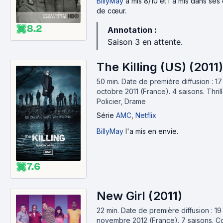
BillyMay
a mis 8/10 et l'a mis dans ses
de cœur.
8.2
Annotation :
Saison 3 en attente.
The Killing (US) (2011)
50 min
.
Date de première diffusion : 17
octobre 2011 (France).
4 saisons.
Thrill
Policier, Drame
Série
AMC
,
Netflix
BillyMay
l'a mis en envie.
7.6
New Girl (2011)
22 min
.
Date de première diffusion : 19
novembre 2012 (France).
7 saisons.
C