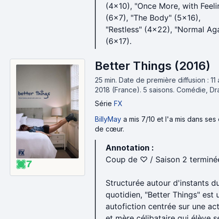
(4x10), "Once More, with Feeli
(6x7), "The Body" (5x16),
"Restless" (4×22), "Normal Ag
(6x17).
Better Things (2016)
25 min
.
Date de première diffusion : 11 a
2018 (France).
5 saisons.
Comédie, D
Série
FX
BillyMay
a mis 7/10 et l'a mis dans ses
de cœur.
Annotation :
Coup de ♡ / Saison 2 terminé
7
Structurée autour d'instants d
quotidien, "Better Things" est 
autofiction centrée sur une act
et mère célibataire qui élève s