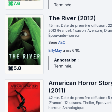
7.6
Terminée.
The River (2012)
45 min
.
Date de première diffusion : 22 
2013 (France).
1 saison.
Aventure, Dra
Épouvante-horreur
Série
ABC
BillyMay
a mis 6/10.
Annotation :
Terminée.
5.8
American Horror Stor
(2011)
42 min
.
Date de première diffusion : 5 
(France).
12 saisons.
Thriller, Épouvant
horreur, Anthologique