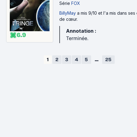
Série
FOX
BillyMay
a mis 9/10 et l'a mis dans ses
de cœur.
Annotation :
6.9
Terminée.
1
2
3
4
5
...
25