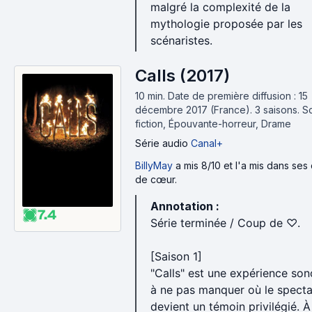
malgré la complexité de la
mythologie proposée par les
scénaristes.
Calls (2017)
10 min
.
Date de première diffusion : 15
décembre 2017 (France).
3 saisons.
S
fiction, Épouvante-horreur, Drame
Série audio
Canal+
BillyMay
a mis 8/10 et l'a mis dans ses
de cœur.
Annotation :
7.4
Série terminée / Coup de ♡.
[Saison 1]
"Calls" est une expérience son
à ne pas manquer où le specta
devient un témoin privilégié. À