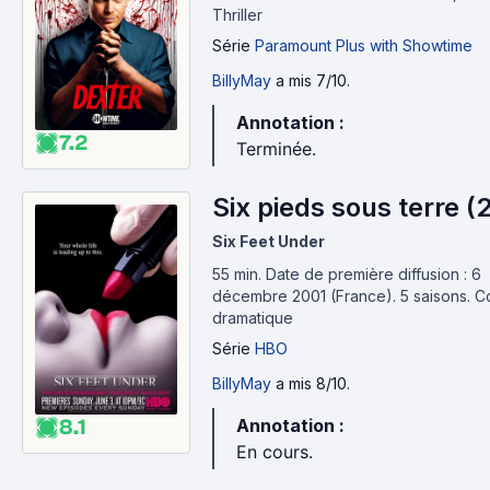
Thriller
Série
Paramount Plus with Showtime
BillyMay
a mis 7/10.
Annotation :
7.2
Terminée.
Six pieds sous terre (
Six Feet Under
55 min
.
Date de première diffusion : 6
décembre 2001 (France).
5 saisons.
C
dramatique
Série
HBO
BillyMay
a mis 8/10.
8.1
Annotation :
En cours.