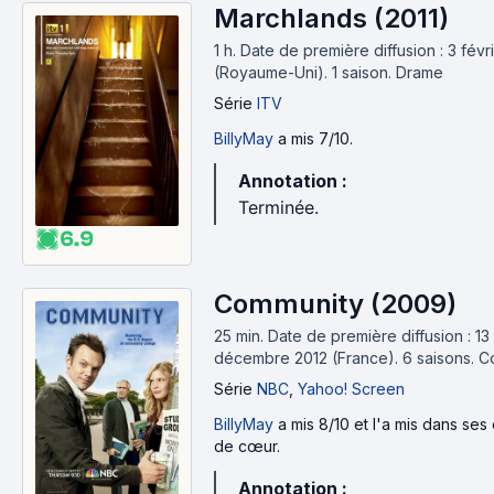
Marchlands (2011)
1 h
.
Date de première diffusion : 3 févr
(Royaume-Uni).
1 saison.
Drame
Série
ITV
BillyMay
a mis 7/10.
Annotation :
Terminée.
6.9
Community (2009)
25 min
.
Date de première diffusion : 13
décembre 2012 (France).
6 saisons.
C
Série
NBC
,
Yahoo! Screen
BillyMay
a mis 8/10 et l'a mis dans ses
de cœur.
Annotation :