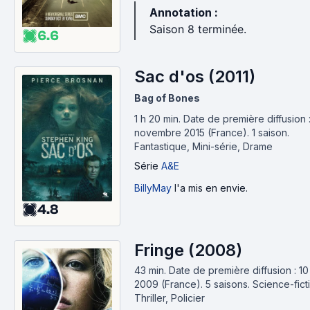
Annotation :
Saison 8 terminée.
6.6
Sac d'os (2011)
Bag of Bones
1 h 20 min
.
Date de première diffusion 
novembre 2015 (France).
1 saison.
Fantastique, Mini-série, Drame
Série
A&E
BillyMay
l'a mis en envie.
4.8
Fringe (2008)
43 min
.
Date de première diffusion : 10 
2009 (France).
5 saisons.
Science-fict
Thriller, Policier