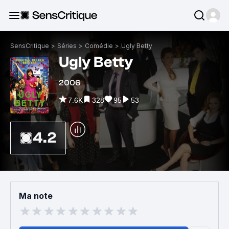
SensCritique
>
Séries
>
Comédie
>
Ugly Betty
Ugly Betty
2006
7.6K
328
95
53
4.2
Ma note