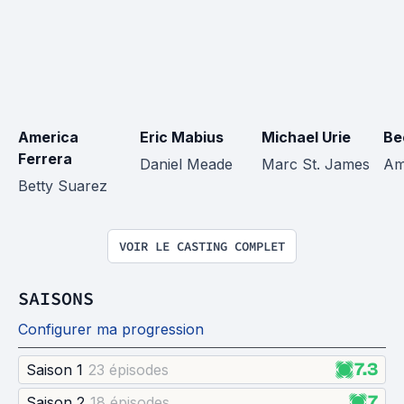
America 
Eric Mabius
Michael Urie
Be
Ferrera
Daniel Meade
Marc St. James
Am
Betty Suarez
VOIR LE CASTING COMPLET
SAISONS
Configurer ma progression
7.3
Saison 1
23 épisode
s
7
Saison 2
18 épisode
s