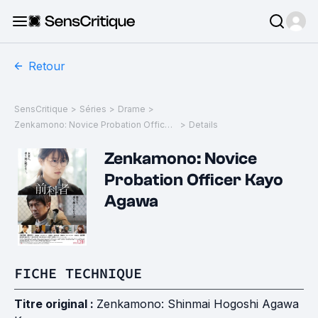
Retour
SensCritique
>
Séries
>
Drame
>
Zenkamono: Novice Probation Officer Kayo Agawa
>
Details
Zenkamono: Novice
Probation Officer Kayo
Agawa
FICHE TECHNIQUE
Titre original :
Zenkamono: Shinmai Hogoshi Agawa