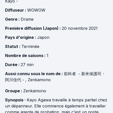
Kayo -
Diffuseur :
WOWOW
Genre :
Drame
Première diffusion (Japon) :
20 novembre 2021
Pays d'origine :
Japon
Statut :
Terminée
Nombre de saisons :
1
Durée :
27 min
Aussi connu sous le nom de :
前科者 －新米保護司・
阿川佳代－, Zenkamono
Groupe :
Zenkamono
Synopsis ·
Kayo Agawa travaille à temps partiel chez
un dépanneur. Elle commence également à travailler
comme agente de probation, mais c'est un poste