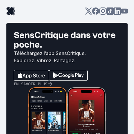
SensCritique dans votre
poche.
Téléchargez l’app SensCritique.
Explorez. Vibrez. Partagez.
EN SAVOIR PLUS