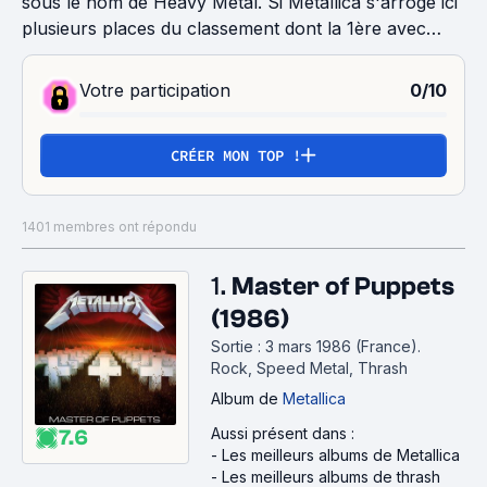
sous le nom de Heavy Metal. Si Metallica s'arroge ici
plusieurs places du classement dont la 1ère avec
"Master of Puppets", Rage Against the Machine,
Megadeth, Pantera, Slayer et bien d'autres semblent
Votre participation
0/10
avoir également fait leurs preuves.
CRÉER MON TOP !
1401 membres ont répondu
1.
Master of Puppets
(1986)
Sortie : 3 mars 1986 (France).
Rock, Speed Metal, Thrash
Album
de
Metallica
Aussi présent dans :
7.6
-
Les meilleurs albums de Metallica
-
Les meilleurs albums de thrash