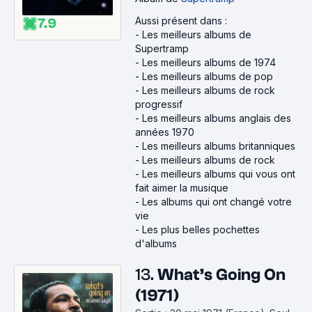
Aussi présent dans :
7.9
-
Les meilleurs albums de
Supertramp
-
Les meilleurs albums de 1974
-
Les meilleurs albums de pop
-
Les meilleurs albums de rock
progressif
-
Les meilleurs albums anglais des
années 1970
-
Les meilleurs albums britanniques
-
Les meilleurs albums de rock
-
Les meilleurs albums qui vous ont
fait aimer la musique
-
Les albums qui ont changé votre
vie
-
Les plus belles pochettes
d'albums
13.
What’s Going On
(1971)