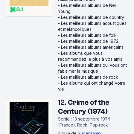
-
Les meilleurs albums de Neil
8.1
Young
-
Les meilleurs albums de country
-
Les meilleurs albums acoustiques
et mélancoliques
-
Les meilleurs albums de folk
-
Les meilleurs albums de 1972
-
Les meilleurs albums américains
-
Les albums que vous
recommandez le plus à vos amis
-
Les meilleurs albums qui vous ont
fait aimer la musique
-
Les meilleurs albums de rock
-
Les albums qui ont changé votre
vie
12.
Crime of the
Century (1974)
Sortie : 13 septembre 1974
(France).
Rock, Pop rock
Album
de
Supertramp