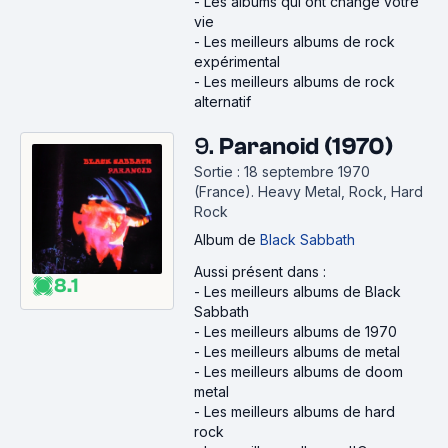
-
Les albums qui ont changé votre
vie
-
Les meilleurs albums de rock
expérimental
-
Les meilleurs albums de rock
alternatif
9.
Paranoid (1970)
Sortie : 18 septembre 1970
(France).
Heavy Metal, Rock, Hard
Rock
Album
de
Black Sabbath
Aussi présent dans :
8.1
-
Les meilleurs albums de Black
Sabbath
-
Les meilleurs albums de 1970
-
Les meilleurs albums de metal
-
Les meilleurs albums de doom
metal
-
Les meilleurs albums de hard
rock