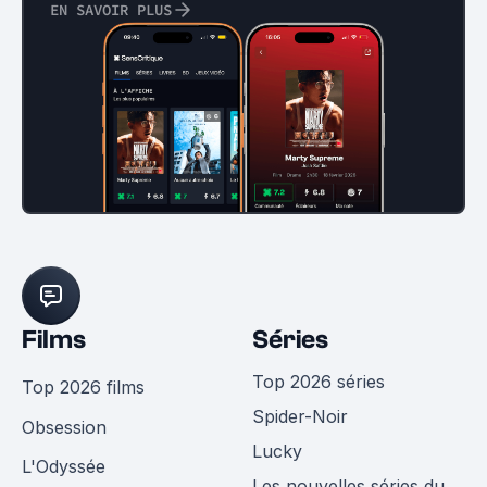
EN SAVOIR PLUS
Films
Séries
Top 2026 séries
Top 2026 films
Spider-Noir
Obsession
Lucky
L'Odyssée
Les nouvelles séries du