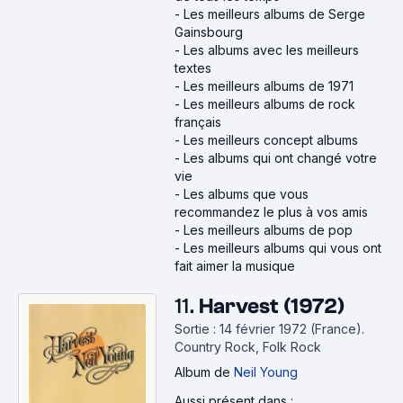
-
Les meilleurs albums de Serge
Gainsbourg
-
Les albums avec les meilleurs
textes
-
Les meilleurs albums de 1971
-
Les meilleurs albums de rock
français
-
Les meilleurs concept albums
-
Les albums qui ont changé votre
vie
-
Les albums que vous
recommandez le plus à vos amis
-
Les meilleurs albums de pop
-
Les meilleurs albums qui vous ont
fait aimer la musique
11.
Harvest (1972)
Sortie : 14 février 1972 (France).
Country Rock, Folk Rock
Album
de
Neil Young
Aussi présent dans :