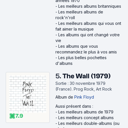
années 1970
-
Les meilleurs albums britanniques
-
Les meilleurs albums de
rock'n'roll
-
Les meilleurs albums qui vous ont
fait aimer la musique
-
Les albums qui ont changé votre
vie
-
Les albums que vous
recommandez le plus à vos amis
-
Les plus belles pochettes
d'albums
5.
The Wall (1979)
Sortie : 30 novembre 1979
(France).
Prog Rock, Art Rock
Album
de
Pink Floyd
Aussi présent dans :
-
Les meilleurs albums de 1979
7.9
-
Les meilleurs concept albums
-
Les meilleurs double-albums (ou