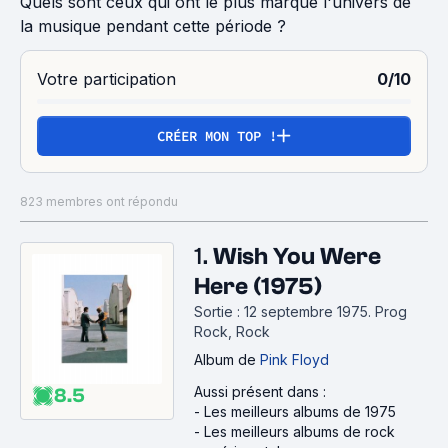
Quels sont ceux qui ont le plus marqué l'univers de
la musique pendant cette période ?
Votre participation
0/10
CRÉER MON TOP !
823 membres ont répondu
1.
Wish You Were
Here (1975)
Sortie : 12 septembre 1975.
Prog
Rock, Rock
Album
de
Pink Floyd
Aussi présent dans :
8.5
-
Les meilleurs albums de 1975
-
Les meilleurs albums de rock