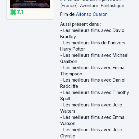
(France).
Aventure, Fantastique
7.1
Film
de
Alfonso Cuarón
Aussi présent dans :
-
Les meilleurs films avec David
Bradley
-
Les meilleurs films de l'univers
Harry Potter
-
Les meilleurs films avec Michael
Gambon
-
Les meilleurs films avec Emma
Thompson
-
Les meilleurs films avec Daniel
Radcliffe
-
Les meilleurs films avec Timothy
Spall
-
Les meilleurs films avec Julie
Walters
-
Les meilleurs films avec Emma
Watson
-
Les meilleurs films avec Julie
Christie