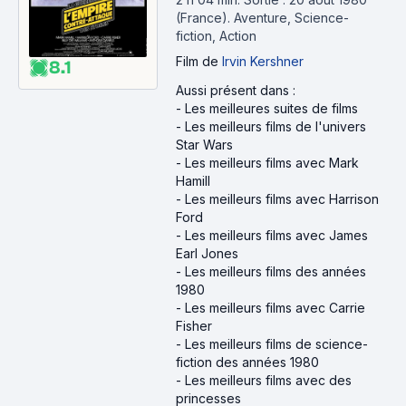
(France).
Aventure, Science-
fiction, Action
Film
de
Irvin Kershner
8.1
Aussi présent dans :
-
Les meilleures suites de films
-
Les meilleurs films de l'univers
Star Wars
-
Les meilleurs films avec Mark
Hamill
-
Les meilleurs films avec Harrison
Ford
-
Les meilleurs films avec James
Earl Jones
-
Les meilleurs films des années
1980
-
Les meilleurs films avec Carrie
Fisher
-
Les meilleurs films de science-
fiction des années 1980
-
Les meilleurs films avec des
princesses