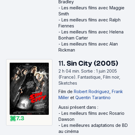
Bradley
-
Les meilleurs films avec Maggie
Smith
-
Les meilleurs films avec Ralph
Fiennes
-
Les meilleurs films avec Helena
Bonham Carter
-
Les meilleurs films avec Alan
Rickman
11.
Sin City (2005)
2 h 04 min
.
Sortie : 1 juin 2005
(France).
Fantastique, Film noir,
Sketches
Film
de
Robert Rodriguez
,
Frank
Miller
et
Quentin Tarantino
Aussi présent dans :
-
Les meilleurs films avec Rosario
7.3
Dawson
-
Les meilleures adaptations de BD
au cinéma