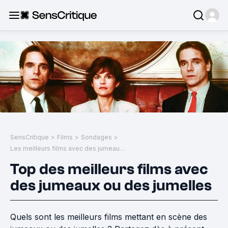
SensCritique
>
Films
>
Sondages
>
Les meilleurs films avec des jumeaux ou des jumelles
Top des meilleurs films avec
des jumeaux ou des jumelles
Quels sont les meilleurs films mettant en scène des