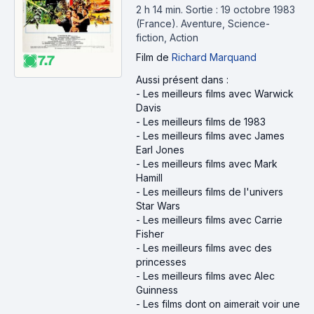
2 h 14 min
.
Sortie : 19 octobre 1983
(France).
Aventure, Science-
fiction, Action
Film
de
Richard Marquand
7.7
Aussi présent dans :
-
Les meilleurs films avec Warwick
Davis
-
Les meilleurs films de 1983
-
Les meilleurs films avec James
Earl Jones
-
Les meilleurs films avec Mark
Hamill
-
Les meilleurs films de l'univers
Star Wars
-
Les meilleurs films avec Carrie
Fisher
-
Les meilleurs films avec des
princesses
-
Les meilleurs films avec Alec
Guinness
-
Les films dont on aimerait voir une