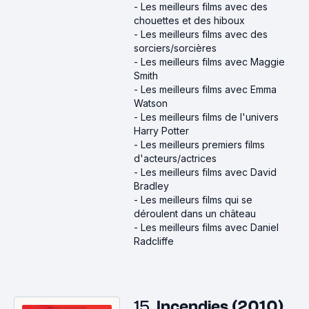
-
Les meilleurs films avec des
chouettes et des hiboux
-
Les meilleurs films avec des
sorciers/sorcières
-
Les meilleurs films avec Maggie
Smith
-
Les meilleurs films avec Emma
Watson
-
Les meilleurs films de l'univers
Harry Potter
-
Les meilleurs premiers films
d'acteurs/actrices
-
Les meilleurs films avec David
Bradley
-
Les meilleurs films qui se
déroulent dans un château
-
Les meilleurs films avec Daniel
Radcliffe
15.
Incendies (2010)