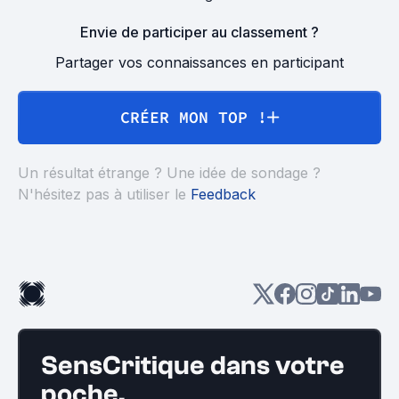
Envie de participer au classement ?
Partager vos connaissances en participant
CRÉER MON TOP !
Un résultat étrange ? Une idée de sondage ?
N'hésitez pas à utiliser le
Feedback
SensCritique dans votre
poche.