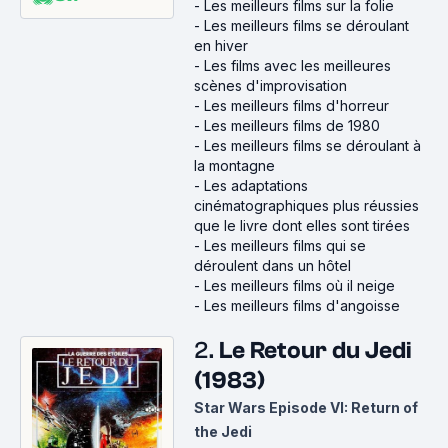
-
Les meilleurs films sur la folie
-
Les meilleurs films se déroulant
en hiver
-
Les films avec les meilleures
scènes d'improvisation
-
Les meilleurs films d'horreur
-
Les meilleurs films de 1980
-
Les meilleurs films se déroulant à
la montagne
-
Les adaptations
cinématographiques plus réussies
que le livre dont elles sont tirées
-
Les meilleurs films qui se
déroulent dans un hôtel
-
Les meilleurs films où il neige
-
Les meilleurs films d'angoisse
2.
Le Retour du Jedi
(1983)
Star Wars Episode VI: Return of
the Jedi