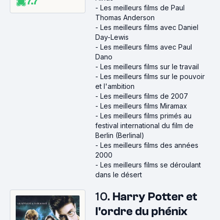
7.7
-
Les meilleurs films de Paul
Thomas Anderson
-
Les meilleurs films avec Daniel
Day-Lewis
-
Les meilleurs films avec Paul
Dano
-
Les meilleurs films sur le travail
-
Les meilleurs films sur le pouvoir
et l'ambition
-
Les meilleurs films de 2007
-
Les meilleurs films Miramax
-
Les meilleurs films primés au
festival international du film de
Berlin (Berlinal)
-
Les meilleurs films des années
2000
-
Les meilleurs films se déroulant
dans le désert
10.
Harry Potter et
l'ordre du phénix