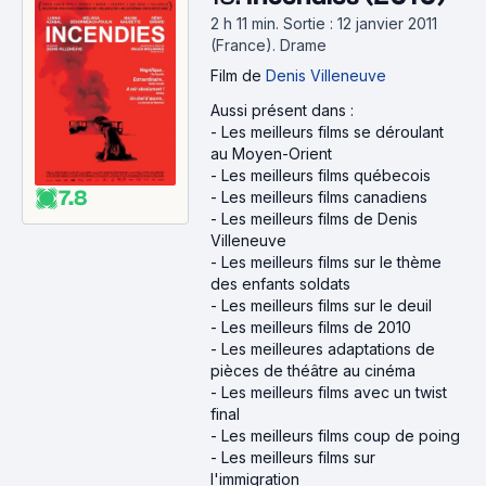
2 h 11 min
.
Sortie : 12 janvier 2011
(France).
Drame
Film
de
Denis Villeneuve
Aussi présent dans :
-
Les meilleurs films se déroulant
au Moyen-Orient
-
Les meilleurs films québecois
7.8
-
Les meilleurs films canadiens
-
Les meilleurs films de Denis
Villeneuve
-
Les meilleurs films sur le thème
des enfants soldats
-
Les meilleurs films sur le deuil
-
Les meilleurs films de 2010
-
Les meilleures adaptations de
pièces de théâtre au cinéma
-
Les meilleurs films avec un twist
final
-
Les meilleurs films coup de poing
-
Les meilleurs films sur
l'immigration