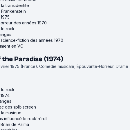
 la transidentité
r Frankenstein
e 1975
'horreur des années 1970
r le rock
tranges
e science-fiction des années 1970
lument en VO
the Paradise (1974)
février 1975 (France).
Comédie musicale, Épouvante-Horreur, Drame
r le rock
e 1974
tranges
vec des split-screen
r la musique
us influencé le rock'n'roll
e Brian de Palma