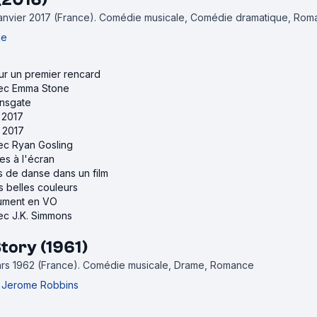
janvier 2017 (France).
Comédie musicale, Comédie dramatique, Rom
le
our un premier rencard
avec Emma Stone
onsgate
e 2017
m 2017
vec Ryan Gosling
es à l'écran
s de danse dans un film
us belles couleurs
lument en VO
vec J.K. Simmons
tory (1961)
ars 1962 (France).
Comédie musicale, Drame, Romance
t
Jerome Robbins