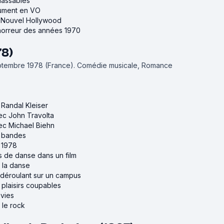
classables
lument en VO
du Nouvel Hollywood
'horreur des années 1970
78)
eptembre 1978 (France).
Comédie musicale, Romance
 Randal Kleiser
vec John Travolta
vec Michael Biehn
e bandes
e 1978
s de danse dans un film
r la danse
e déroulant sur un campus
 plaisirs coupables
ovies
r le rock