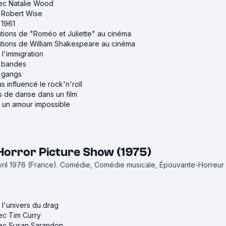
vec Natalie Wood
e Robert Wise
 1961
ations de "Roméo et Juliette" au cinéma
ations de William Shakespeare au cinéma
 l'immigration
e bandes
e gangs
us influencé le rock'n'roll
s de danse dans un film
ur un amour impossible
Horror Picture Show (1975)
avril 1976 (France).
Comédie, Comédie musicale, Épouvante-Horreur
r l'univers du drag
vec Tim Curry
avec Susan Sarandon