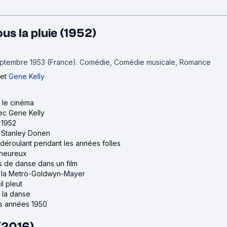
us la pluie (1952)
septembre 1953 (France).
Comédie, Comédie musicale, Romance
et
Gene Kelly
r le cinéma
vec Gene Kelly
 1952
e Stanley Donen
e déroulant pendant les années folles
 heureux
s de danse dans un film
de la Metro-Goldwyn-Mayer
il pleut
r la danse
es années 1950
(2016)