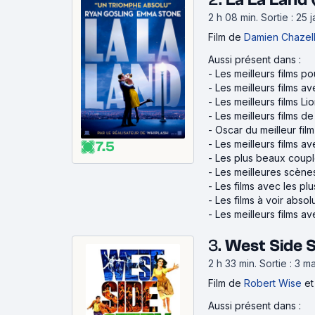
2 h 08 min
.
Sortie : 25 
Film
de
Damien Chazel
Aussi présent dans :
-
Les meilleurs films p
-
Les meilleurs films 
-
Les meilleurs films Li
-
Les meilleurs films d
-
Oscar du meilleur fil
-
Les meilleurs films a
7.5
-
Les plus beaux coupl
-
Les meilleures scène
-
Les films avec les pl
-
Les films à voir abso
-
Les meilleurs films a
3.
West Side S
2 h 33 min
.
Sortie : 3 m
Film
de
Robert Wise
e
Aussi présent dans :