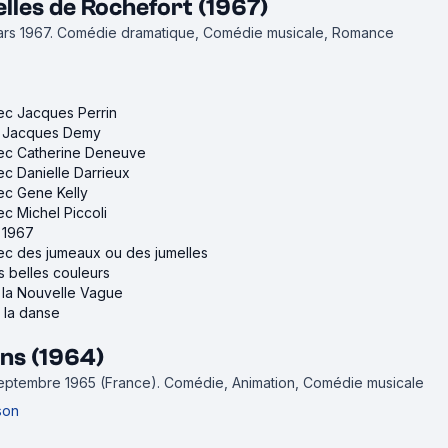
lles de Rochefort (1967)
ars 1967.
Comédie dramatique, Comédie musicale, Romance
vec Jacques Perrin
de Jacques Demy
avec Catherine Deneuve
vec Danielle Darrieux
vec Gene Kelly
ec Michel Piccoli
e 1967
vec des jumeaux ou des jumelles
us belles couleurs
e la Nouvelle Vague
r la danse
ns (1964)
 septembre 1965 (France).
Comédie, Animation, Comédie musicale
son