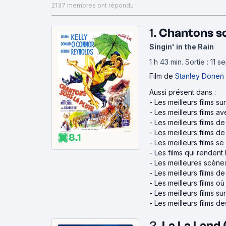
2137 membres ont répondu
1.
Chantons so
Singin' in the Rain
1 h 43 min
.
Sortie : 11 
Film
de
Stanley Donen
Aussi présent dans :
-
Les meilleurs films su
-
Les meilleurs films a
-
Les meilleurs films de
-
Les meilleurs films d
8.1
-
Les meilleurs films s
-
Les films qui rendent
-
Les meilleures scène
-
Les meilleurs films 
-
Les meilleurs films où 
-
Les meilleurs films su
-
Les meilleurs films d
2.
La La Land 