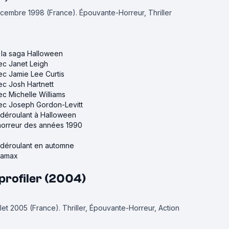
décembre 1998 (France).
Épouvante-Horreur, Thriller
e la saga Halloween
vec Janet Leigh
vec Jamie Lee Curtis
vec Josh Hartnett
ec Michelle Williams
vec Joseph Gordon-Levitt
e déroulant à Halloween
'horreur des années 1990
s
e déroulant en automne
iramax
profiler (2004)
illet 2005 (France).
Thriller, Épouvante-Horreur, Action