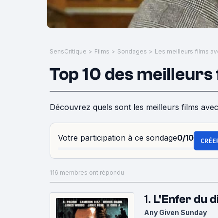
SensCritique
>
Films
>
Sondages
>
Les meilleurs films a
Top 10 des meilleurs 
Découvrez quels sont les meilleurs films avec
Votre participation à ce sondage
0/10
CRÉE
116 membres ont répondu
1.
L'Enfer du 
Any Given Sunday