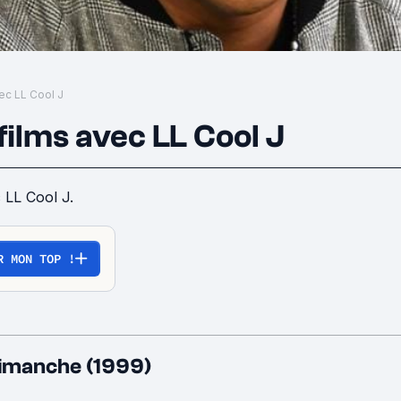
vec LL Cool J
films avec LL Cool J
 LL Cool J.
R MON TOP !
dimanche (1999)