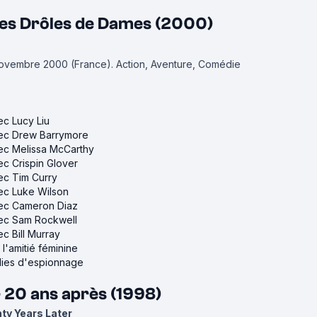
 ses Drôles de Dames (2000)
 novembre 2000 (France).
Action, Aventure, Comédie
ec Lucy Liu
avec Drew Barrymore
vec Melissa McCarthy
vec Crispin Glover
vec Tim Curry
vec Luke Wilson
avec Cameron Diaz
avec Sam Rockwell
ec Bill Murray
 l'amitié féminine
dies d'espionnage
 20 ans après (1998)
ty Years Later