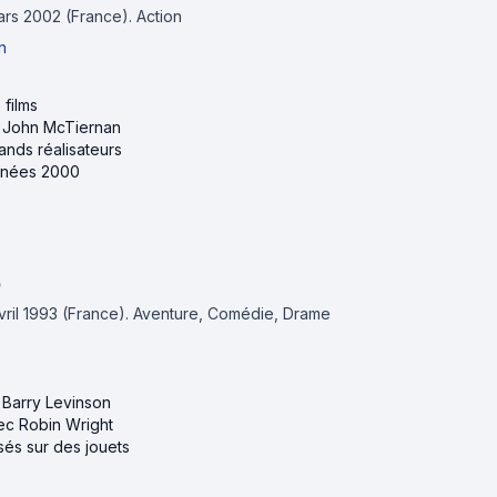
mars 2002 (France).
Action
n
 films
de John McTiernan
rands réalisateurs
années 2000
)
avril 1993 (France).
Aventure, Comédie, Drame
e Barry Levinson
vec Robin Wright
asés sur des jouets