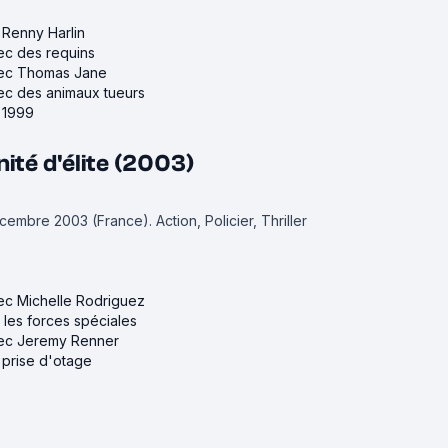
e Renny Harlin
vec des requins
avec Thomas Jane
vec des animaux tueurs
e 1999
nité d'élite (2003)
décembre 2003 (France).
Action, Policier, Thriller
vec Michelle Rodriguez
r les forces spéciales
avec Jeremy Renner
e prise d'otage