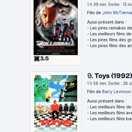
1 h 39 min
.
Sortie : 13 
Film
de
John McTierna
Aussi présent dans :
-
Les pires remakes de
-
Les meilleurs films 
-
Les pires films des g
-
Les pires films des 
3.5
9.
Toys (1992
1 h 58 min
.
Sortie : 28 
Film
de
Barry Levinson
Aussi présent dans :
-
Les meilleurs films d
-
Les meilleurs films a
-
Les meilleurs films b