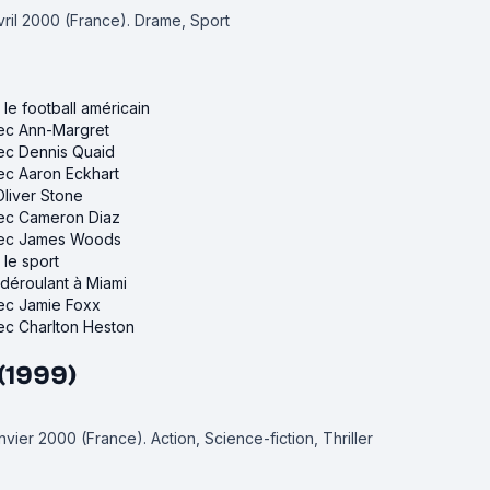
avril 2000 (France).
Drame, Sport
r le football américain
vec Ann-Margret
vec Dennis Quaid
vec Aaron Eckhart
Oliver Stone
avec Cameron Diaz
avec James Woods
 le sport
 déroulant à Miami
vec Jamie Foxx
vec Charlton Heston
 (1999)
janvier 2000 (France).
Action, Science-fiction, Thriller