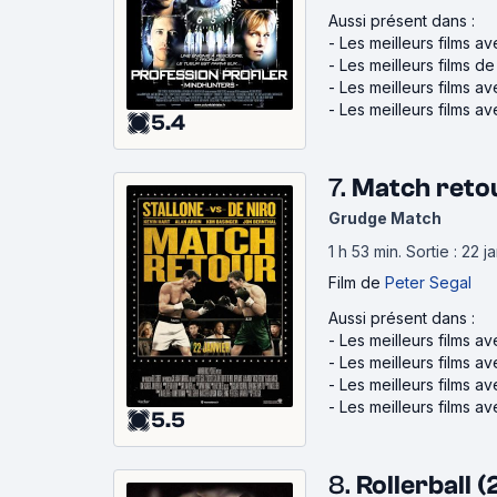
Aussi présent dans :
-
Les meilleurs films a
-
Les meilleurs films d
-
Les meilleurs films av
-
Les meilleurs films av
5.4
7.
Match reto
Grudge Match
1 h 53 min
.
Sortie : 22 
Film
de
Peter Segal
Aussi présent dans :
-
Les meilleurs films a
-
Les meilleurs films a
-
Les meilleurs films av
-
Les meilleurs films a
5.5
8.
Rollerball 