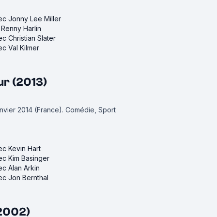
vec Jonny Lee Miller
e Renny Harlin
ec Christian Slater
ec Val Kilmer
ur (2013)
janvier 2014 (France).
Comédie, Sport
vec Kevin Hart
vec Kim Basinger
ec Alan Arkin
vec Jon Bernthal
(2002)