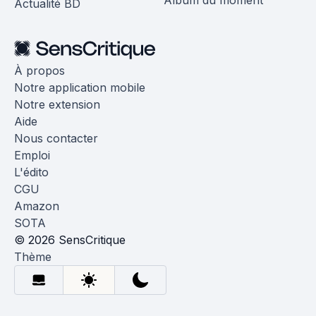
Album du moment
Actualité BD
À propos
Notre application mobile
Notre extension
Aide
Nous contacter
Emploi
L'édito
CGU
Amazon
SOTA
© 2026 SensCritique
Thème