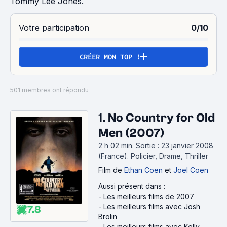
Tommy Lee Jones.
Votre participation
0/10
CRÉER MON TOP !
501 membres ont répondu
1.
No Country for Old
Men (2007)
2 h 02 min
.
Sortie : 23 janvier 2008
(France).
Policier, Drame, Thriller
Film
de
Ethan Coen
et
Joel Coen
Aussi présent dans :
-
Les meilleurs films de 2007
-
Les meilleurs films avec Josh
7.8
Brolin
-
Les meilleurs films avec Kelly