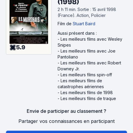
(1998)
2 h 11 min
.
Sortie : 15 avril 1998
(France).
Action, Policier
Film
de
Stuart Baird
Aussi présent dans :
-
Les meilleurs films avec Wesley
Snipes
5.9
-
Les meilleurs films avec Joe
Pantoliano
-
Les meilleurs films avec Robert
Downey Jr.
-
Les meilleurs films spin-off
-
Les meilleurs films de
catastrophes aériennes
-
Les meilleurs films de 1998
-
Les meilleurs films de traque
Envie de participer au classement ?
Partager vos connaissances en participant