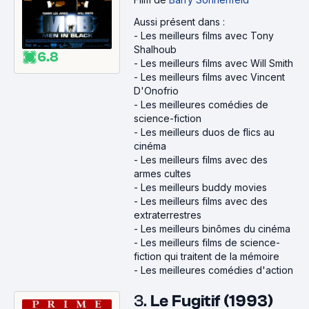
Aussi présent dans :
-
Les meilleurs films avec Tony
Shalhoub
6.8
-
Les meilleurs films avec Will Smith
-
Les meilleurs films avec Vincent
D'Onofrio
-
Les meilleures comédies de
science-fiction
-
Les meilleurs duos de flics au
cinéma
-
Les meilleurs films avec des
armes cultes
-
Les meilleurs buddy movies
-
Les meilleurs films avec des
extraterrestres
-
Les meilleurs binômes du cinéma
-
Les meilleurs films de science-
fiction qui traitent de la mémoire
-
Les meilleures comédies d'action
3.
Le Fugitif (1993)