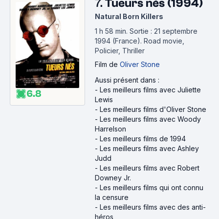
7.
Tueurs nés (1994)
Natural Born Killers
1 h 58 min
.
Sortie : 21 septembre
1994 (France).
Road movie,
Policier, Thriller
Film
de
Oliver Stone
Aussi présent dans :
-
Les meilleurs films avec Juliette
6.8
Lewis
-
Les meilleurs films d'Oliver Stone
-
Les meilleurs films avec Woody
Harrelson
-
Les meilleurs films de 1994
-
Les meilleurs films avec Ashley
Judd
-
Les meilleurs films avec Robert
Downey Jr.
-
Les meilleurs films qui ont connu
la censure
-
Les meilleurs films avec des anti-
héros