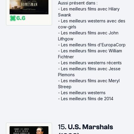
Aussi présent dans :
-
Les meilleurs films avec Hilary
Swank
6.6
-
Les meilleurs westerns avec des
cow-girls
-
Les meilleurs films avec John
Lithgow
-
Les meilleurs films d'EuropaCorp
-
Les meilleurs films avec William
Fichtner
-
Les meilleurs westerns récents
-
Les meilleurs films avec Jesse
Plemons
-
Les meilleurs films avec Meryl
Streep
-
Les meilleurs westerns
-
Les meilleurs films de 2014
15.
U.S. Marshals