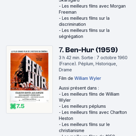
-
Les meilleurs films avec Morgan
Freeman
-
Les meilleurs films sur la
discrimination
-
Les meilleurs films sur la
ségrégation
7.
Ben-Hur (1959)
3 h 42 min
.
Sortie : 7 octobre 1960
(France).
Péplum, Historique,
Drame
Film
de
William Wyler
Aussi présent dans :
-
Les meilleurs films de William
Wyler
7.5
-
Les meilleurs péplums
-
Les meilleurs films avec Charlton
Heston
-
Les meilleurs films sur le
christianisme