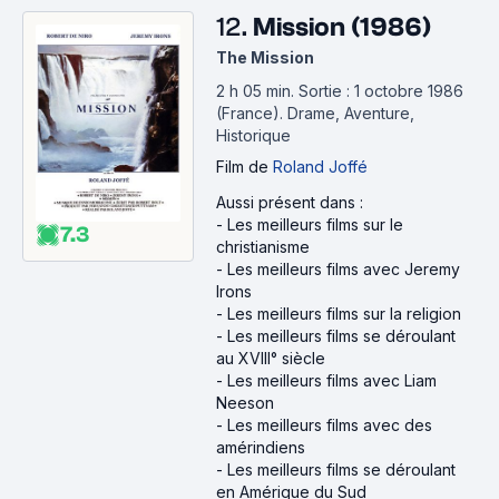
12.
Mission (1986)
The Mission
2 h 05 min
.
Sortie : 1 octobre 1986
(France).
Drame, Aventure,
Historique
Film
de
Roland Joffé
Aussi présent dans :
-
Les meilleurs films sur le
7.3
christianisme
-
Les meilleurs films avec Jeremy
Irons
-
Les meilleurs films sur la religion
-
Les meilleurs films se déroulant
au XVIII° siècle
-
Les meilleurs films avec Liam
Neeson
-
Les meilleurs films avec des
amérindiens
-
Les meilleurs films se déroulant
en Amérique du Sud