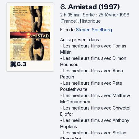
6.
Amistad (1997)
2 h 35 min
.
Sortie : 25 février 1998
(France).
Historique
Film
de
Steven Spielberg
Aussi présent dans :
-
Les meilleurs films avec Tomás
Milián
-
Les meilleurs films avec Djimon
6.3
Hounsou
-
Les meilleurs films avec Anna
Paquin
-
Les meilleurs films avec Pete
Postlethwaite
-
Les meilleurs films avec Matthew
McConaughey
-
Les meilleurs films avec Chiwetel
Ejiofor
-
Les meilleurs films avec Anthony
Hopkins
-
Les meilleurs films avec Stellan
Skarsgård