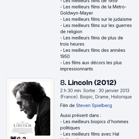
-
Les meilleurs films de 1959
-
Les meilleurs films de la Metro-
Goldwyn-Mayer
-
Les meilleurs films sur le judaïsme
-
Les meilleurs films sur les guerres
de religion
-
Les meilleurs films de plus de
trois heures
-
Les meilleurs films des années
1950
-
Les films aux décors les plus
impressionnants
8.
Lincoln (2012)
2 h 30 min
.
Sortie : 30 janvier 2013
(France).
Biopic, Drame, Historique
Film
de
Steven Spielberg
Aussi présent dans :
-
Les meilleurs biopics d'hommes
politiques
-
Les meilleurs films avec Hal