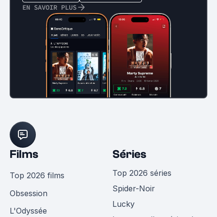
EN SAVOIR PLUS
Films
Séries
Top 2026 séries
Top 2026 films
Spider-Noir
Obsession
Lucky
L'Odyssée