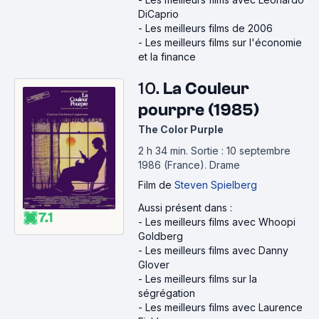
DiCaprio
-
Les meilleurs films de 2006
-
Les meilleurs films sur l'économie
et la finance
10.
La Couleur
pourpre (1985)
The Color Purple
2 h 34 min
.
Sortie : 10 septembre
1986 (France).
Drame
Film
de
Steven Spielberg
Aussi présent dans :
7.1
-
Les meilleurs films avec Whoopi
Goldberg
-
Les meilleurs films avec Danny
Glover
-
Les meilleurs films sur la
ségrégation
-
Les meilleurs films avec Laurence