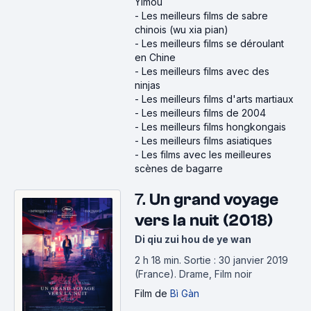
Yimou
-
Les meilleurs films de sabre
chinois (wu xia pian)
-
Les meilleurs films se déroulant
en Chine
-
Les meilleurs films avec des
ninjas
-
Les meilleurs films d'arts martiaux
-
Les meilleurs films de 2004
-
Les meilleurs films hongkongais
-
Les meilleurs films asiatiques
-
Les films avec les meilleures
scènes de bagarre
7.
Un grand voyage
vers la nuit (2018)
Di qiu zui hou de ye wan
2 h 18 min
.
Sortie : 30 janvier 2019
(France).
Drame, Film noir
Film
de
Bì Gàn