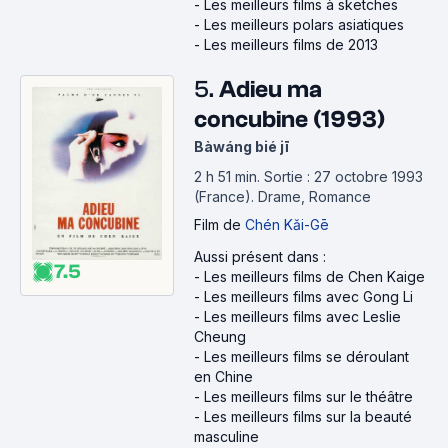
-
Les meilleurs films à sketches
-
Les meilleurs polars asiatiques
-
Les meilleurs films de 2013
5.
Adieu ma
concubine (1993)
Bàwáng bié jī
2 h 51 min
.
Sortie : 27 octobre 1993
(France).
Drame, Romance
Film
de
Chén Kǎi-Gē
Aussi présent dans :
7.5
-
Les meilleurs films de Chen Kaige
-
Les meilleurs films avec Gong Li
-
Les meilleurs films avec Leslie
Cheung
-
Les meilleurs films se déroulant
en Chine
-
Les meilleurs films sur le théâtre
-
Les meilleurs films sur la beauté
masculine