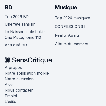
BD
Musique
Top 2026 BD
Top 2026 musiques
Une fête sans fin
CONFESSIONS II
La Naissance de Loki -
Reality Awaits
One Piece, tome 113
Album du moment
Actualité BD
À propos
Notre application mobile
Notre extension
Aide
Nous contacter
Emploi
L'édito