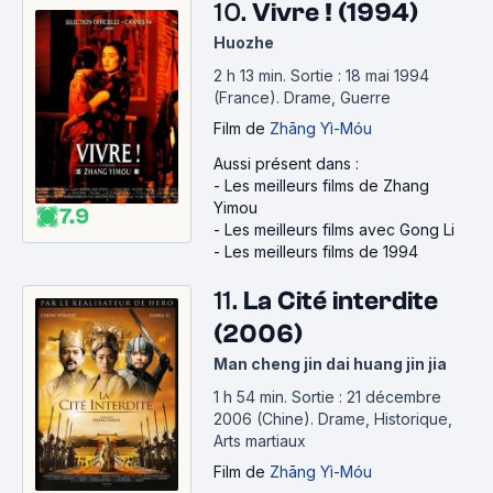
10.
Vivre ! (1994)
Huozhe
2 h 13 min
.
Sortie : 18 mai 1994
(France).
Drame, Guerre
Film
de
Zhāng Yì-Móu
Aussi présent dans :
-
Les meilleurs films de Zhang
Yimou
7.9
-
Les meilleurs films avec Gong Li
-
Les meilleurs films de 1994
11.
La Cité interdite
(2006)
Man cheng jin dai huang jin jia
1 h 54 min
.
Sortie : 21 décembre
2006 (Chine).
Drame, Historique,
Arts martiaux
Film
de
Zhāng Yì-Móu