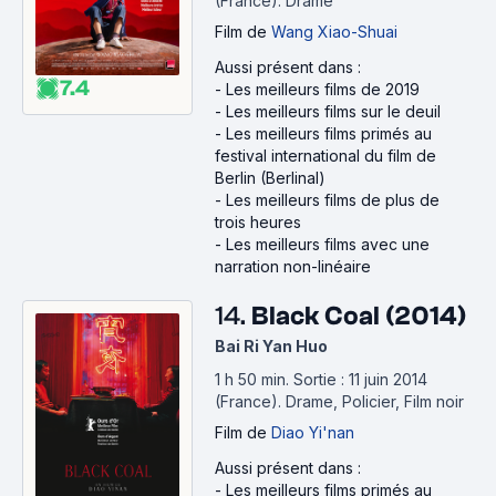
(France).
Drame
Film
de
Wang Xiao-Shuai
Aussi présent dans :
7.4
-
Les meilleurs films de 2019
-
Les meilleurs films sur le deuil
-
Les meilleurs films primés au
festival international du film de
Berlin (Berlinal)
-
Les meilleurs films de plus de
trois heures
-
Les meilleurs films avec une
narration non-linéaire
14.
Black Coal (2014)
Bai Ri Yan Huo
1 h 50 min
.
Sortie : 11 juin 2014
(France).
Drame, Policier, Film noir
Film
de
Diao Yi'nan
Aussi présent dans :
-
Les meilleurs films primés au