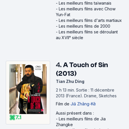
-
Les meilleurs films taïwanais
-
Les meilleurs films avec Chow
Yun-Fat
-
Les meilleurs films d'arts martiaux
-
Les meilleurs films de 2000
-
Les meilleurs films se déroulant
au XVII° siècle
4.
A Touch of Sin
(2013)
Tian Zhu Ding
2 h 13 min
.
Sortie : 11 décembre
2013 (France).
Drame, Sketches
Film
de
Jiǎ Zhāng-Kē
Aussi présent dans :
7.1
-
Les meilleurs films de Jia
Zhangke