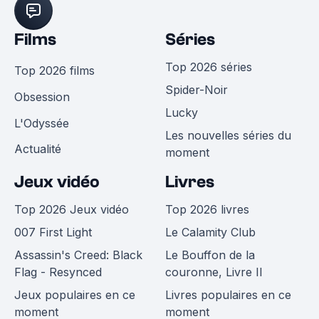
Films
Séries
Top 2026 séries
Top 2026 films
Spider-Noir
Obsession
Lucky
L'Odyssée
Les nouvelles séries du
Actualité
moment
Jeux vidéo
Livres
Top 2026 Jeux vidéo
Top 2026 livres
007 First Light
Le Calamity Club
Assassin's Creed: Black
Le Bouffon de la
Flag - Resynced
couronne, Livre II
Jeux populaires en ce
Livres populaires en ce
moment
moment