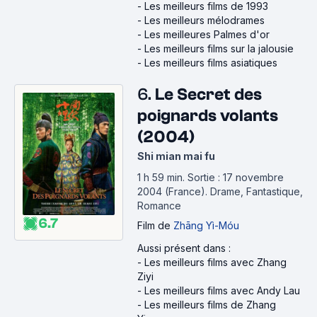
-
Les meilleurs films de 1993
-
Les meilleurs mélodrames
-
Les meilleures Palmes d'or
-
Les meilleurs films sur la jalousie
-
Les meilleurs films asiatiques
6.
Le Secret des
poignards volants
(2004)
Shi mian mai fu
1 h 59 min
.
Sortie : 17 novembre
2004 (France).
Drame, Fantastique,
Romance
6.7
Film
de
Zhāng Yì-Móu
Aussi présent dans :
-
Les meilleurs films avec Zhang
Ziyi
-
Les meilleurs films avec Andy Lau
-
Les meilleurs films de Zhang