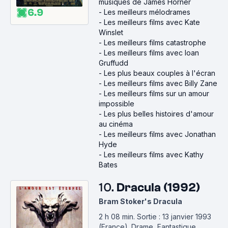
musiques de James Horner
6.9
-
Les meilleurs mélodrames
-
Les meilleurs films avec Kate
Winslet
-
Les meilleurs films catastrophe
-
Les meilleurs films avec Ioan
Gruffudd
-
Les plus beaux couples à l'écran
-
Les meilleurs films avec Billy Zane
-
Les meilleurs films sur un amour
impossible
-
Les plus belles histoires d'amour
au cinéma
-
Les meilleurs films avec Jonathan
Hyde
-
Les meilleurs films avec Kathy
Bates
10.
Dracula (1992)
Bram Stoker's Dracula
2 h 08 min
.
Sortie : 13 janvier 1993
(France).
Drame, Fantastique,