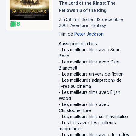
The Lord of the Rings: The
Fellowship of the Ring
2 h 58 min
.
Sortie : 19 décembre
8
2001.
Aventure, Fantasy
Film
de
Peter Jackson
Aussi présent dans :
-
Les meilleurs films avec Sean
Bean
-
Les meilleurs films avec Cate
Blanchett
-
Les meilleurs univers de fiction
-
Les meilleures adaptations de
livres au cinéma
-
Les meilleurs films avec Elijah
Wood
-
Les meilleurs films avec
Christopher Lee
-
Les meilleurs films sur l'invisibilité
-
Les films avec les meilleurs
maquillages
-
Les meilleurs films avec des elfes