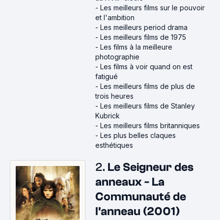
-
Les meilleurs films sur le pouvoir
et l'ambition
-
Les meilleurs period drama
-
Les meilleurs films de 1975
-
Les films à la meilleure
photographie
-
Les films à voir quand on est
fatigué
-
Les meilleurs films de plus de
trois heures
-
Les meilleurs films de Stanley
Kubrick
-
Les meilleurs films britanniques
-
Les plus belles claques
esthétiques
2.
Le Seigneur des
anneaux - La
Communauté de
l'anneau (2001)