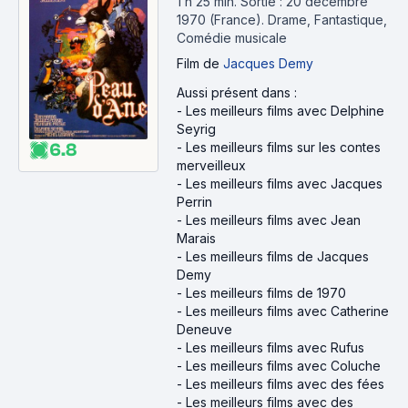
1 h 25 min
.
Sortie : 20 décembre
1970 (France).
Drame, Fantastique,
Comédie musicale
Film
de
Jacques Demy
Aussi présent dans :
-
Les meilleurs films avec Delphine
Seyrig
6.8
-
Les meilleurs films sur les contes
merveilleux
-
Les meilleurs films avec Jacques
Perrin
-
Les meilleurs films avec Jean
Marais
-
Les meilleurs films de Jacques
Demy
-
Les meilleurs films de 1970
-
Les meilleurs films avec Catherine
Deneuve
-
Les meilleurs films avec Rufus
-
Les meilleurs films avec Coluche
-
Les meilleurs films avec des fées
-
Les meilleurs films avec des