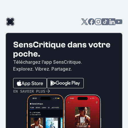
SensCritique dans votre
poche.
Téléchargez l’app SensCritique.
Explorez. Vibrez. Partagez.
EN SAVOIR PLUS