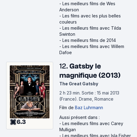
-
Les meilleurs films de Wes
Anderson
-
Les films avec les plus belles
couleurs
-
Les meilleurs films avec Tilda
Swinton
-
Les meilleurs films de 2014
-
Les meilleurs films avec Willem
Dafoe
12.
Gatsby le
magnifique (2013)
The Great Gatsby
2 h 23 min
.
Sortie : 15 mai 2013
(France).
Drame, Romance
Film
de
Baz Luhrmann
Aussi présent dans :
6.3
-
Les meilleurs films avec Carey
Mulligan
-
Les meilleurs films avec Isla Fisher