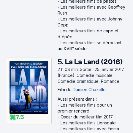
-
Les meilleurs films de pirates
-
Les meilleurs films avec Geoffrey
Rush
-
Les meilleurs films avec Johnny
Depp
-
Les meilleurs films de cape et
d'épée
-
Les meilleurs films se déroulant
au XVIII° siècle
5.
La La Land (2016)
2 h 08 min
.
Sortie : 25 janvier 2017
(France).
Comédie musicale,
Comédie dramatique, Romance
Film
de
Damien Chazelle
Aussi présent dans :
-
Les meilleurs films pour un
premier rencard
7.5
-
Oscar du meilleur film 2017
-
Les meilleurs films Lionsgate
-
Les meilleurs films avec Emma