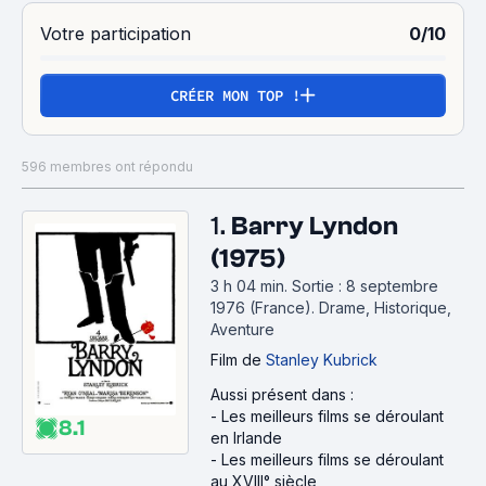
Votre participation
0/10
CRÉER MON TOP !
596 membres ont répondu
1.
Barry Lyndon
(1975)
3 h 04 min
.
Sortie : 8 septembre
1976 (France).
Drame, Historique,
Aventure
Film
de
Stanley Kubrick
Aussi présent dans :
-
Les meilleurs films se déroulant
8.1
en Irlande
-
Les meilleurs films se déroulant
au XVIII° siècle