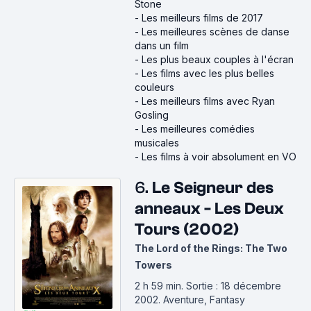
Stone
-
Les meilleurs films de 2017
-
Les meilleures scènes de danse
dans un film
-
Les plus beaux couples à l'écran
-
Les films avec les plus belles
couleurs
-
Les meilleurs films avec Ryan
Gosling
-
Les meilleures comédies
musicales
-
Les films à voir absolument en VO
6.
Le Seigneur des
anneaux - Les Deux
Tours (2002)
The Lord of the Rings: The Two
Towers
2 h 59 min
.
Sortie : 18 décembre
2002.
Aventure, Fantasy