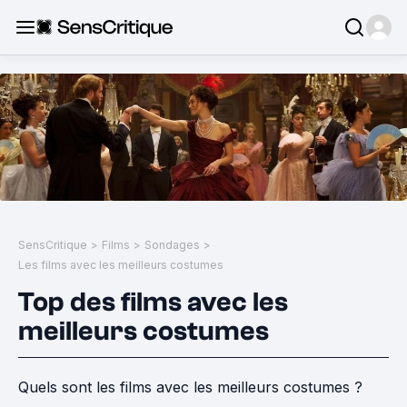
SensCritique
>
Films
>
Sondages
>
Les films avec les meilleurs costumes
Top des films avec les
meilleurs costumes
Quels sont les films avec les meilleurs costumes ?