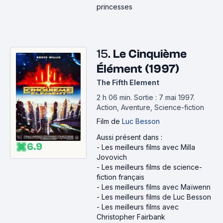
princesses
15.
Le Cinquième
Élément (1997)
The Fifth Element
2 h 06 min
.
Sortie : 7 mai 1997.
Action, Aventure, Science-fiction
Film
de
Luc Besson
Aussi présent dans :
6.9
-
Les meilleurs films avec Milla
Jovovich
-
Les meilleurs films de science-
fiction français
-
Les meilleurs films avec Maïwenn
-
Les meilleurs films de Luc Besson
-
Les meilleurs films avec
Christopher Fairbank