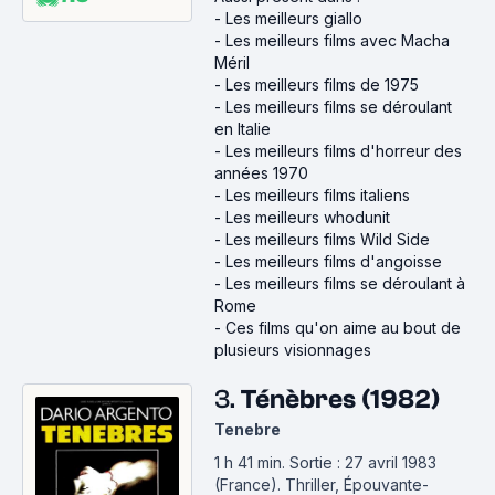
-
Les meilleurs giallo
-
Les meilleurs films avec Macha
Méril
-
Les meilleurs films de 1975
-
Les meilleurs films se déroulant
en Italie
-
Les meilleurs films d'horreur des
années 1970
-
Les meilleurs films italiens
-
Les meilleurs whodunit
-
Les meilleurs films Wild Side
-
Les meilleurs films d'angoisse
-
Les meilleurs films se déroulant à
Rome
-
Ces films qu'on aime au bout de
plusieurs visionnages
3.
Ténèbres (1982)
Tenebre
1 h 41 min
.
Sortie : 27 avril 1983
(France).
Thriller, Épouvante-