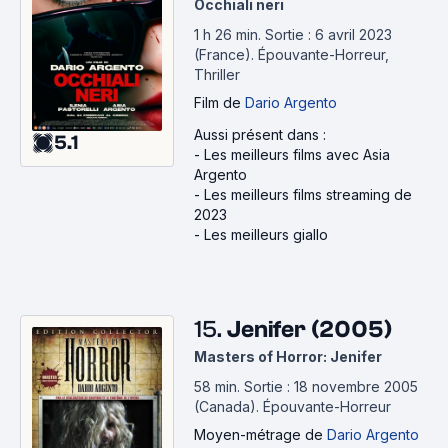
Occhiali neri
1 h 26 min
.
Sortie : 6 avril 2023
(France).
Épouvante-Horreur,
Thriller
Film
de
Dario Argento
Aussi présent dans :
5.1
-
Les meilleurs films avec Asia
Argento
-
Les meilleurs films streaming de
2023
-
Les meilleurs giallo
15.
Jenifer (2005)
Masters of Horror: Jenifer
58 min
.
Sortie : 18 novembre 2005
(Canada).
Épouvante-Horreur
Moyen-métrage
de
Dario Argento