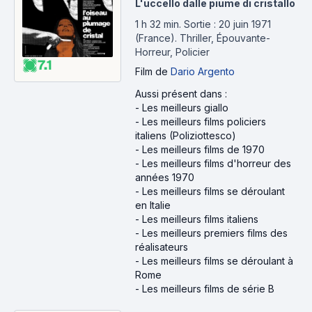
L'uccello dalle piume di cristallo
1 h 32 min
.
Sortie : 20 juin 1971
(France).
Thriller, Épouvante-
Horreur, Policier
7.1
Film
de
Dario Argento
Aussi présent dans :
-
Les meilleurs giallo
-
Les meilleurs films policiers
italiens (Poliziottesco)
-
Les meilleurs films de 1970
-
Les meilleurs films d'horreur des
années 1970
-
Les meilleurs films se déroulant
en Italie
-
Les meilleurs films italiens
-
Les meilleurs premiers films des
réalisateurs
-
Les meilleurs films se déroulant à
Rome
-
Les meilleurs films de série B