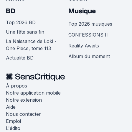
BD
Musique
Top 2026 BD
Top 2026 musiques
Une fête sans fin
CONFESSIONS II
La Naissance de Loki -
Reality Awaits
One Piece, tome 113
Album du moment
Actualité BD
À propos
Notre application mobile
Notre extension
Aide
Nous contacter
Emploi
L'édito