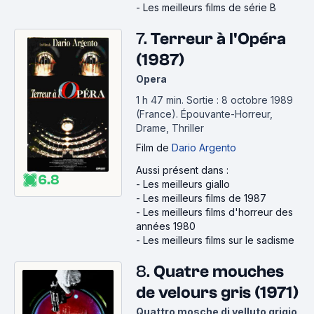
-
Les meilleurs films de série B
7.
Terreur à l'Opéra
(1987)
Opera
1 h 47 min
.
Sortie : 8 octobre 1989
(France).
Épouvante-Horreur,
Drame, Thriller
Film
de
Dario Argento
Aussi présent dans :
6.8
-
Les meilleurs giallo
-
Les meilleurs films de 1987
-
Les meilleurs films d'horreur des
années 1980
-
Les meilleurs films sur le sadisme
8.
Quatre mouches
de velours gris (1971)
Quattro mosche di velluto grigio