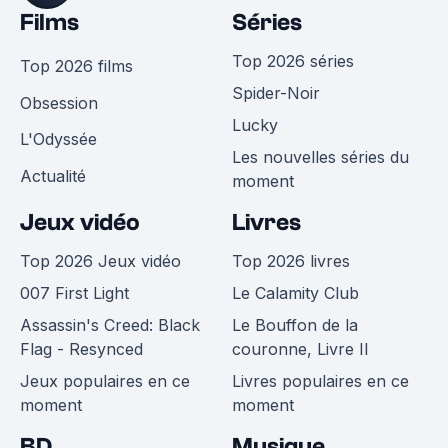
Films
Séries
Top 2026 séries
Top 2026 films
Spider-Noir
Obsession
Lucky
L'Odyssée
Les nouvelles séries du
Actualité
moment
Jeux vidéo
Livres
Top 2026 Jeux vidéo
Top 2026 livres
007 First Light
Le Calamity Club
Assassin's Creed: Black
Le Bouffon de la
Flag - Resynced
couronne, Livre II
Jeux populaires en ce
Livres populaires en ce
moment
moment
BD
Musique