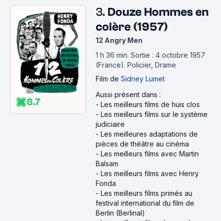
3.
Douze Hommes en
colère (1957)
12 Angry Men
1 h 36 min
.
Sortie : 4 octobre 1957
(France).
Policier, Drame
Film
de
Sidney Lumet
Aussi présent dans :
8.7
-
Les meilleurs films de huis clos
-
Les meilleurs films sur le système
judiciaire
-
Les meilleures adaptations de
pièces de théâtre au cinéma
-
Les meilleurs films avec Martin
Balsam
-
Les meilleurs films avec Henry
Fonda
-
Les meilleurs films primés au
festival international du film de
Berlin (Berlinal)