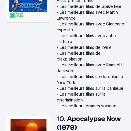
Aussi présent dans :
-
Les meilleurs films de Spike Lee
-
Les meilleurs films avec Martin
7.5
Lawrence
-
Les meilleurs films avec Giancarlo
Esposito
-
Les meilleurs films avec John
Turturro
-
Les meilleurs films de 1989
-
Les meilleurs films de
blaxploitation
-
Les meilleurs films avec Samuel L.
Jackson
-
Les meilleurs films se déroulant à
New York
-
Les meilleurs films sur la banlieue
-
Les meilleurs films sur la
discrimination
-
Les meilleurs drames sociaux
10.
Apocalypse Now
(1979)