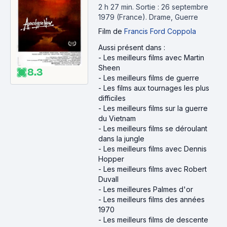
2 h 27 min
.
Sortie : 26 septembre
1979 (France).
Drame, Guerre
Film
de
Francis Ford Coppola
Aussi présent dans :
-
Les meilleurs films avec Martin
Sheen
8.3
-
Les meilleurs films de guerre
-
Les films aux tournages les plus
difficiles
-
Les meilleurs films sur la guerre
du Vietnam
-
Les meilleurs films se déroulant
dans la jungle
-
Les meilleurs films avec Dennis
Hopper
-
Les meilleurs films avec Robert
Duvall
-
Les meilleures Palmes d'or
-
Les meilleurs films des années
1970
-
Les meilleurs films de descente