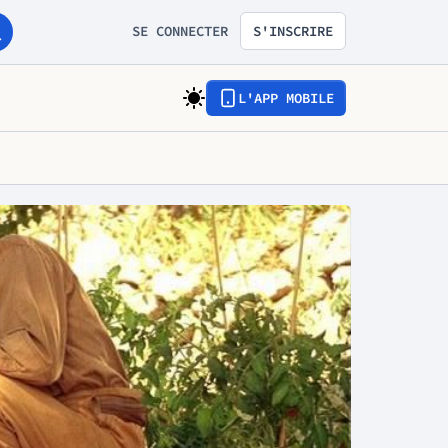
SE CONNECTER
S'INSCRIRE
L'APP MOBILE