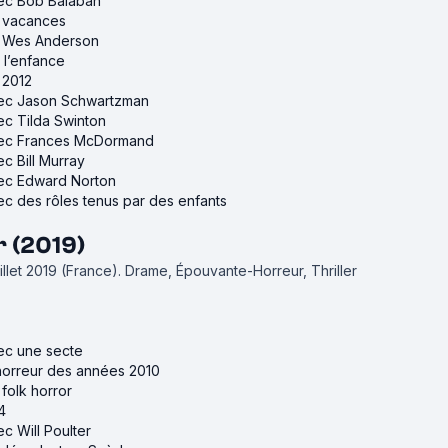
vec Bob Balaban
e vacances
de Wes Anderson
r l’enfance
 2012
avec Jason Schwartzman
vec Tilda Swinton
avec Frances McDormand
ec Bill Murray
avec Edward Norton
vec des rôles tenus par des enfants
 (2019)
uillet 2019 (France).
Drame, Épouvante-Horreur, Thriller
vec une secte
'horreur des années 2010
 folk horror
4
ec Will Poulter