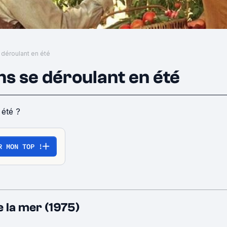
 déroulant en été
ms se déroulant en été
 été ?
R MON TOP !
e la mer (1975)