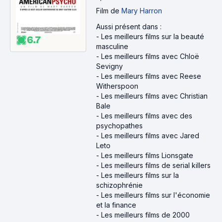
Film
de
Mary Harron
Aussi présent dans :
-
Les meilleurs films sur la beauté
6.7
masculine
-
Les meilleurs films avec Chloë
Sevigny
-
Les meilleurs films avec Reese
Witherspoon
-
Les meilleurs films avec Christian
Bale
-
Les meilleurs films avec des
psychopathes
-
Les meilleurs films avec Jared
Leto
-
Les meilleurs films Lionsgate
-
Les meilleurs films de serial killers
-
Les meilleurs films sur la
schizophrénie
-
Les meilleurs films sur l'économie
et la finance
-
Les meilleurs films de 2000