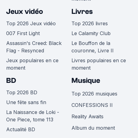
Jeux vidéo
Livres
Top 2026 Jeux vidéo
Top 2026 livres
007 First Light
Le Calamity Club
Assassin's Creed: Black
Le Bouffon de la
Flag - Resynced
couronne, Livre II
Jeux populaires en ce
Livres populaires en ce
moment
moment
BD
Musique
Top 2026 BD
Top 2026 musiques
Une fête sans fin
CONFESSIONS II
La Naissance de Loki -
Reality Awaits
One Piece, tome 113
Album du moment
Actualité BD