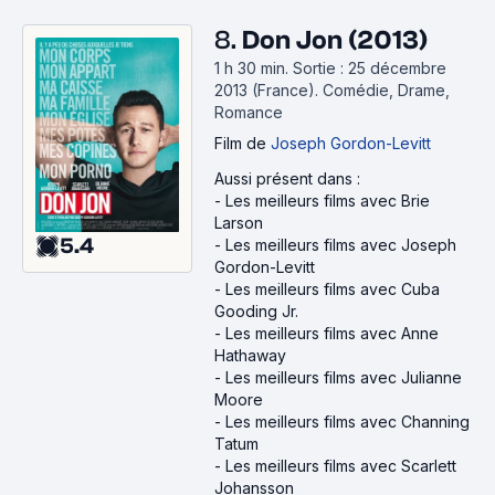
8.
Don Jon (2013)
1 h 30 min
.
Sortie : 25 décembre
2013 (France).
Comédie, Drame,
Romance
Film
de
Joseph Gordon-Levitt
Aussi présent dans :
-
Les meilleurs films avec Brie
Larson
5.4
-
Les meilleurs films avec Joseph
Gordon-Levitt
-
Les meilleurs films avec Cuba
Gooding Jr.
-
Les meilleurs films avec Anne
Hathaway
-
Les meilleurs films avec Julianne
Moore
-
Les meilleurs films avec Channing
Tatum
-
Les meilleurs films avec Scarlett
Johansson