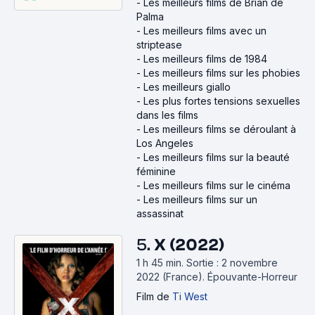
-
Les meilleurs films de Brian de
Palma
-
Les meilleurs films avec un
striptease
-
Les meilleurs films de 1984
-
Les meilleurs films sur les phobies
-
Les meilleurs giallo
-
Les plus fortes tensions sexuelles
dans les films
-
Les meilleurs films se déroulant à
Los Angeles
-
Les meilleurs films sur la beauté
féminine
-
Les meilleurs films sur le cinéma
-
Les meilleurs films sur un
assassinat
5.
X (2022)
1 h 45 min
.
Sortie : 2 novembre
2022 (France).
Épouvante-Horreur
Film
de
Ti West