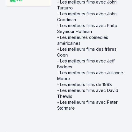
-
Les meilleurs films avec John
Turturro
-
Les meilleurs films avec John
Goodman
-
Les meilleurs films avec Philip
Seymour Hoffman
-
Les meilleures comédies
américaines
-
Les meilleurs films des frères
Coen
-
Les meilleurs films avec Jeff
Bridges
-
Les meilleurs films avec Julianne
Moore
-
Les meilleurs films de 1998
-
Les meilleurs films avec David
Thewlis
-
Les meilleurs films avec Peter
Stormare