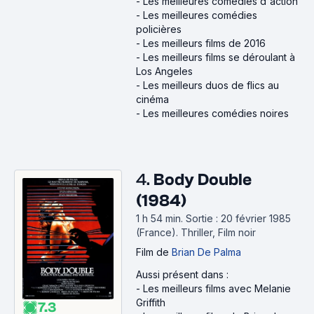
-
Les meilleures comédies d'action
-
Les meilleures comédies
policières
-
Les meilleurs films de 2016
-
Les meilleurs films se déroulant à
Los Angeles
-
Les meilleurs duos de flics au
cinéma
-
Les meilleures comédies noires
4.
Body Double
(1984)
1 h 54 min
.
Sortie : 20 février 1985
(France).
Thriller, Film noir
Film
de
Brian De Palma
Aussi présent dans :
-
Les meilleurs films avec Melanie
Griffith
7.3