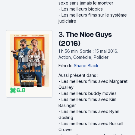
sexe sans jamais le montrer
-
Les meilleurs biopics
-
Les meilleurs films sur le système
judiciaire
3.
The Nice Guys
(2016)
1 h 56 min
.
Sortie : 15 mai 2016.
Action, Comédie, Policier
Film
de
Shane Black
Aussi présent dans :
-
Les meilleurs films avec Margaret
Qualley
6.8
-
Les meilleurs buddy movies
-
Les meilleurs films avec Kim
Basinger
-
Les meilleurs films avec Ryan
Gosling
-
Les meilleurs films avec Russell
Crowe