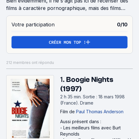
Bien évidemment, il ne s'agit pas ici de recenser des
films à caractère pornographique, mais des films
évoquant ou se déroulant dans l'univers de la
pornographie, comme : Boogie Nights, Hardcore, 8
Votre participation
0/10
millimètres etc.
CRÉER MON TOP !
212 membres ont répondu
1.
Boogie Nights
(1997)
2 h 35 min
.
Sortie : 18 mars 1998
(France).
Drame
Film
de
Paul Thomas Anderson
Aussi présent dans :
-
Les meilleurs films avec Burt
Reynolds