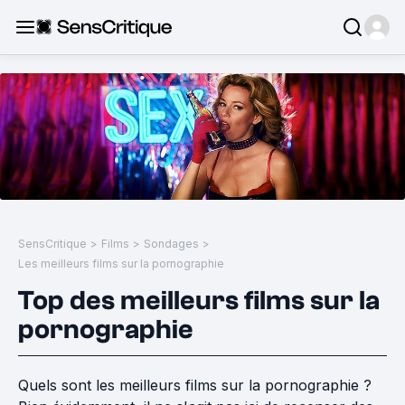
SensCritique
>
Films
>
Sondages
>
Les meilleurs films sur la pornographie
Top des meilleurs films sur la
pornographie
Quels sont les meilleurs films sur la pornographie ?