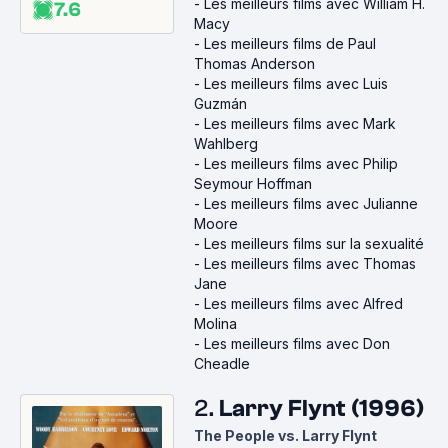
-
Les meilleurs films avec William H.
7.6
Macy
-
Les meilleurs films de Paul
Thomas Anderson
-
Les meilleurs films avec Luis
Guzmán
-
Les meilleurs films avec Mark
Wahlberg
-
Les meilleurs films avec Philip
Seymour Hoffman
-
Les meilleurs films avec Julianne
Moore
-
Les meilleurs films sur la sexualité
-
Les meilleurs films avec Thomas
Jane
-
Les meilleurs films avec Alfred
Molina
-
Les meilleurs films avec Don
Cheadle
2.
Larry Flynt (1996)
The People vs. Larry Flynt