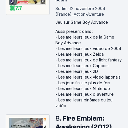
7.7
Sortie : 12 novembre 2004
(France).
Action-Aventure
Jeu
sur Game Boy Advance
Aussi présent dans :
-
Les meilleurs jeux de la Game
Boy Advance
-
Les meilleurs jeux vidéo de 2004
-
Les meilleurs jeux Zelda
-
Les meilleurs jeux de light fantasy
-
Les meilleurs jeux Capcom
-
Les meilleurs jeux 2D
-
Les meilleurs jeux vidéo japonais
-
Les jeux finis le plus de fois
-
Les meilleurs jeux Nintendo
-
Les meilleurs jeux d'aventure
-
Les meilleurs binômes du jeu
vidéo
8.
Fire Emblem:
Awakening (2012)