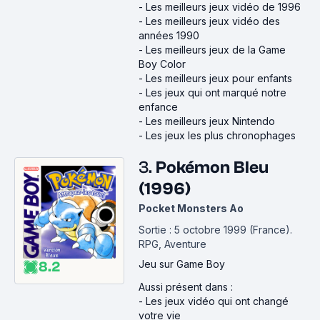
-
Les meilleurs jeux vidéo de 1996
-
Les meilleurs jeux vidéo des
années 1990
-
Les meilleurs jeux de la Game
Boy Color
-
Les meilleurs jeux pour enfants
-
Les jeux qui ont marqué notre
enfance
-
Les meilleurs jeux Nintendo
-
Les jeux les plus chronophages
3.
Pokémon Bleu
(1996)
Pocket Monsters Ao
Sortie : 5 octobre 1999 (France).
RPG, Aventure
Jeu
sur Game Boy
8.2
Aussi présent dans :
-
Les jeux vidéo qui ont changé
votre vie