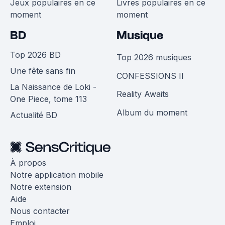
Jeux populaires en ce
Livres populaires en ce
moment
moment
BD
Musique
Top 2026 BD
Top 2026 musiques
Une fête sans fin
CONFESSIONS II
La Naissance de Loki -
Reality Awaits
One Piece, tome 113
Album du moment
Actualité BD
À propos
Notre application mobile
Notre extension
Aide
Nous contacter
Emploi