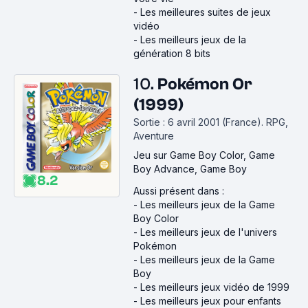
-
Les meilleures suites de jeux
vidéo
-
Les meilleurs jeux de la
génération 8 bits
10.
Pokémon Or
(1999)
Sortie : 6 avril 2001 (France).
RPG,
Aventure
Jeu
sur Game Boy Color, Game
Boy Advance, Game Boy
8.2
Aussi présent dans :
-
Les meilleurs jeux de la Game
Boy Color
-
Les meilleurs jeux de l'univers
Pokémon
-
Les meilleurs jeux de la Game
Boy
-
Les meilleurs jeux vidéo de 1999
-
Les meilleurs jeux pour enfants