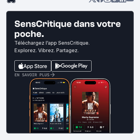
SensCritique dans votre
poche.
Téléchargez l’app SensCritique.
Explorez. Vibrez. Partagez.
EN SAVOIR PLUS