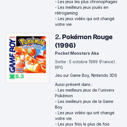
-
Les jeux les plus chronophages
-
Les meilleurs jeux joués en
rétrogaming
-
Les jeux vidéo qui ont changé
votre vie
2.
Pokémon Rouge
(1996)
Pocket Monsters Aka
Sortie : 5 octobre 1999 (France).
RPG
Jeu
sur Game Boy, Nintendo 3DS
8.3
Aussi présent dans :
-
Les meilleurs jeux de l'univers
Pokémon
-
Les meilleurs jeux de la Game
Boy
-
Les jeux vidéo qui ont changé
votre vie
-
Les jeux finis le plus de fois