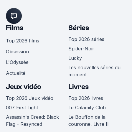
Films
Séries
Top 2026 séries
Top 2026 films
Spider-Noir
Obsession
Lucky
L'Odyssée
Les nouvelles séries du
Actualité
moment
Jeux vidéo
Livres
Top 2026 Jeux vidéo
Top 2026 livres
007 First Light
Le Calamity Club
Assassin's Creed: Black
Le Bouffon de la
Flag - Resynced
couronne, Livre II