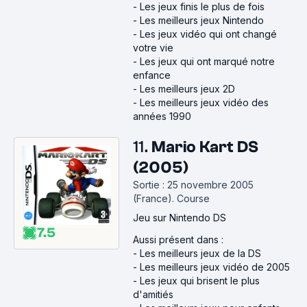
-
Les jeux finis le plus de fois
-
Les meilleurs jeux Nintendo
-
Les jeux vidéo qui ont changé
votre vie
-
Les jeux qui ont marqué notre
enfance
-
Les meilleurs jeux 2D
-
Les meilleurs jeux vidéo des
années 1990
11.
Mario Kart DS
(2005)
Sortie : 25 novembre 2005
(France).
Course
Jeu
sur Nintendo DS
7.5
Aussi présent dans :
-
Les meilleurs jeux de la DS
-
Les meilleurs jeux vidéo de 2005
-
Les jeux qui brisent le plus
d'amitiés