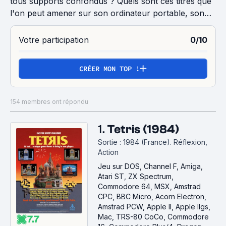
tous supports confondus ? Quels sont ces titres que
l'on peut amener sur son ordinateur portable, son
smartphone ou sa tablette et qui sont les plus
habilités à déformer l'espace-temps pour faire
Votre participation
0/10
passer un long trajet très vite ? (et sans connexion
internet !) Cette liste de jeux vidéo est compilée à
CRÉER MON TOP !
partir des réponses des internautes et l'ordre des
réponses données est également pris en compte. Elle
devrait ainsi vous permettre de découvrir de bons
154 membres ont répondu
jeux pour les longs trajets. Les résultats des
sondages permanents sont par nature vivants. Ils
1.
Tetris (1984)
sont mis à jour de manière quotidienne avec vos
Sortie : 1984 (France).
Réflexion,
réponses.
Action
Jeu
sur DOS, Channel F, Amiga,
Atari ST, ZX Spectrum,
Commodore 64, MSX, Amstrad
CPC, BBC Micro, Acorn Electron,
Amstrad PCW, Apple II, Apple IIgs,
Mac, TRS-80 CoCo, Commodore
7.7