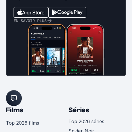
EN SAVOIR PLUS
Films
Séries
Top 2026 séries
Top 2026 films
Spider-Noir