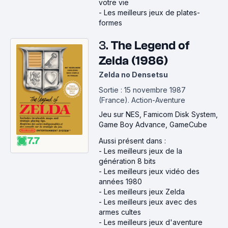
votre vie
-
Les meilleurs jeux de plates-
formes
3.
The Legend of
Zelda (1986)
Zelda no Densetsu
Sortie : 15 novembre 1987
(France).
Action-Aventure
Jeu
sur NES, Famicom Disk System,
Game Boy Advance, GameCube
7.7
Aussi présent dans :
-
Les meilleurs jeux de la
génération 8 bits
-
Les meilleurs jeux vidéo des
années 1980
-
Les meilleurs jeux Zelda
-
Les meilleurs jeux avec des
armes cultes
-
Les meilleurs jeux d'aventure