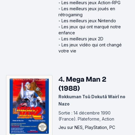
-
Les meilleurs jeux Action-RPG
-
Les meilleurs jeux joués en
rétrogaming
-
Les meilleurs jeux Nintendo
-
Les jeux qui ont marqué notre
enfance
-
Les meilleurs jeux 2D
-
Les jeux vidéo qui ont changé
votre vie
4.
Mega Man 2
(1988)
Rokkuman Tsū Dokutā Wairī no
Nazo
Sortie : 14 décembre 1990
(France).
Plateforme, Action
Jeu
sur NES, PlayStation, PC