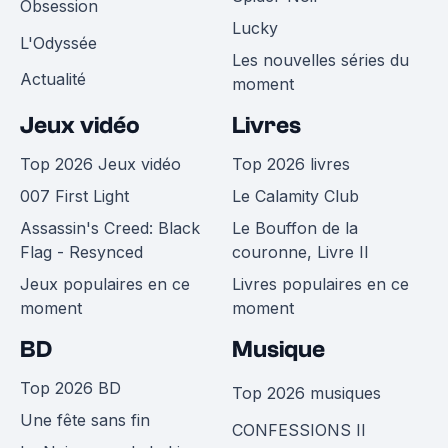
Obsession
Lucky
L'Odyssée
Les nouvelles séries du
Actualité
moment
Jeux vidéo
Livres
Top 2026 Jeux vidéo
Top 2026 livres
007 First Light
Le Calamity Club
Assassin's Creed: Black
Le Bouffon de la
Flag - Resynced
couronne, Livre II
Jeux populaires en ce
Livres populaires en ce
moment
moment
BD
Musique
Top 2026 BD
Top 2026 musiques
Une fête sans fin
CONFESSIONS II