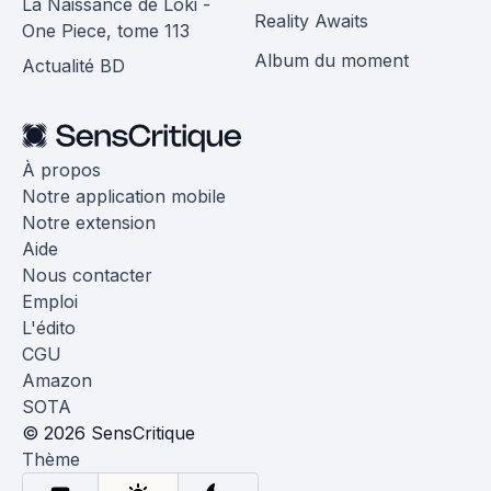
La Naissance de Loki -
Reality Awaits
One Piece, tome 113
Album du moment
Actualité BD
À propos
Notre application mobile
Notre extension
Aide
Nous contacter
Emploi
L'édito
CGU
Amazon
SOTA
© 2026 SensCritique
Thème