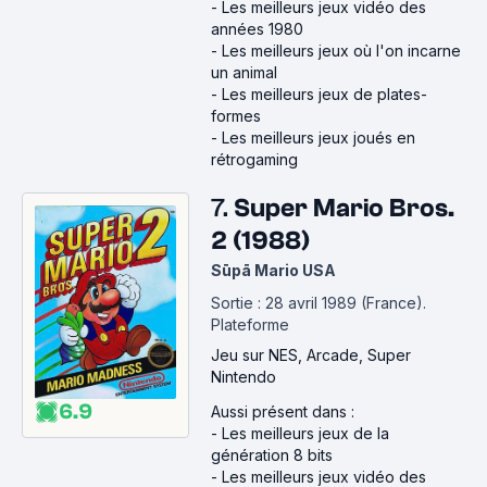
-
Les meilleurs jeux vidéo des
années 1980
-
Les meilleurs jeux où l'on incarne
un animal
-
Les meilleurs jeux de plates-
formes
-
Les meilleurs jeux joués en
rétrogaming
7.
Super Mario Bros.
2 (1988)
Sūpā Mario USA
Sortie : 28 avril 1989 (France).
Plateforme
Jeu
sur NES, Arcade, Super
Nintendo
6.9
Aussi présent dans :
-
Les meilleurs jeux de la
génération 8 bits
-
Les meilleurs jeux vidéo des