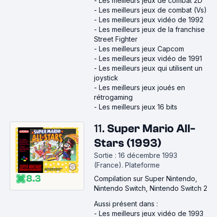
-
Les meilleurs jeux de combat 2D
-
Les meilleurs jeux de combat (Vs)
-
Les meilleurs jeux vidéo de 1992
-
Les meilleurs jeux de la franchise
Street Fighter
-
Les meilleurs jeux Capcom
-
Les meilleurs jeux vidéo de 1991
-
Les meilleurs jeux qui utilisent un
joystick
-
Les meilleurs jeux joués en
rétrogaming
-
Les meilleurs jeux 16 bits
11.
Super Mario All-
Stars (1993)
Sortie : 16 décembre 1993
(France).
Plateforme
8.3
Compilation
sur Super Nintendo,
Nintendo Switch, Nintendo Switch 2
Aussi présent dans :
-
Les meilleurs jeux vidéo de 1993