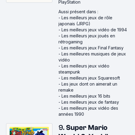
PlayStation
Aussi présent dans :
-
Les meilleurs jeux de rôle
japonais (JRPG)
-
Les meilleurs jeux vidéo de 1994
-
Les meilleurs jeux joués en
rétrogaming
-
Les meilleurs jeux Final Fantasy
-
Les meilleures musiques de jeux
vidéo
-
Les meilleurs jeux vidéo
steampunk
-
Les meilleurs jeux Squaresoft
-
Les jeux dont on aimerait un
remake
-
Les meilleurs jeux 16 bits
-
Les meilleurs jeux de fantasy
-
Les meilleurs jeux vidéo des
années 1990
9.
Super Mario