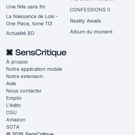
Une fête sans fin
CONFESSIONS II
La Naissance de Loki -
Reality Awaits
One Piece, tome 113
Album du moment
Actualité BD
À propos
Notre application mobile
Notre extension
Aide
Nous contacter
Emploi
L'édito
CGU
Amazon
SOTA
© 2026 SensCritique