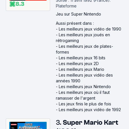
Sortie : 11 avril 1992 (France).
8.3
Plateforme
Jeu
sur Super Nintendo
Aussi présent dans :
-
Les meilleurs jeux vidéo de 1990
-
Les meilleurs jeux joués en
rétrogaming
-
Les meilleurs jeux de plates-
formes
-
Les meilleurs jeux 16 bits
-
Les meilleurs jeux 2D
-
Les meilleurs jeux Mario
-
Les meilleurs jeux vidéo des
années 1990
-
Les meilleurs jeux Nintendo
-
Les meilleurs jeux où il faut
ramasser de l'argent
-
Les jeux finis le plus de fois
-
Les meilleurs jeux vidéo de 1992
3.
Super Mario Kart