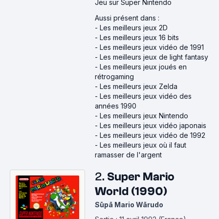
Jeu
sur Super Nintendo
Aussi présent dans :
-
Les meilleurs jeux 2D
-
Les meilleurs jeux 16 bits
-
Les meilleurs jeux vidéo de 1991
-
Les meilleurs jeux de light fantasy
-
Les meilleurs jeux joués en
rétrogaming
-
Les meilleurs jeux Zelda
-
Les meilleurs jeux vidéo des
années 1990
-
Les meilleurs jeux Nintendo
-
Les meilleurs jeux vidéo japonais
-
Les meilleurs jeux vidéo de 1992
-
Les meilleurs jeux où il faut
ramasser de l'argent
2.
Super Mario
World (1990)
Sūpā Mario Wārudo