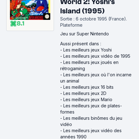
World 2: Yoshi's
Island (1995)
Sortie : 6 octobre 1995 (France).
8.1
Plateforme
Jeu
sur Super Nintendo
Aussi présent dans :
-
Les meilleurs jeux Yoshi
-
Les meilleurs jeux vidéo de 1995
-
Les meilleurs jeux joués en
rétrogaming
-
Les meilleurs jeux où l'on incarne
un animal
-
Les meilleurs jeux 16 bits
-
Les meilleurs jeux 2D
-
Les meilleurs jeux Mario
-
Les meilleurs jeux de plates-
formes
-
Les meilleurs binômes du jeu
vidéo
-
Les meilleurs jeux vidéo des
années 1990