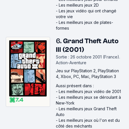
-
Les meilleurs jeux 2D
-
Les jeux vidéo qui ont changé
votre vie
-
Les meilleurs jeux de plates-
formes
6.
Grand Theft Auto
III (2001)
Sortie : 26 octobre 2001 (France).
Action-Aventure
Jeu
sur PlayStation 2, PlayStation
4, Xbox, PC, Mac, PlayStation 3
Aussi présent dans :
-
Les meilleurs jeux vidéo de 2001
-
Les meilleurs jeux se déroulant à
7.4
New-York
-
Les meilleurs jeux Grand Theft
Auto
-
Les meilleurs jeux où l'on est du
côté des méchants