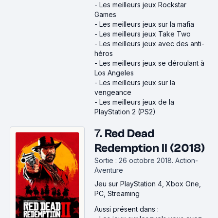
-
Les meilleurs jeux Rockstar
Games
-
Les meilleurs jeux sur la mafia
-
Les meilleurs jeux Take Two
-
Les meilleurs jeux avec des anti-
héros
-
Les meilleurs jeux se déroulant à
Los Angeles
-
Les meilleurs jeux sur la
vengeance
-
Les meilleurs jeux de la
PlayStation 2 (PS2)
7.
Red Dead
Redemption II (2018)
Sortie : 26 octobre 2018.
Action-
Aventure
Jeu
sur PlayStation 4, Xbox One,
PC, Streaming
Aussi présent dans :