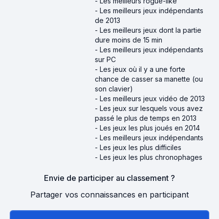
-
Les meilleurs rogue-like
-
Les meilleurs jeux indépendants
de 2013
-
Les meilleurs jeux dont la partie
dure moins de 15 min
-
Les meilleurs jeux indépendants
sur PC
-
Les jeux où il y a une forte
chance de casser sa manette (ou
son clavier)
-
Les meilleurs jeux vidéo de 2013
-
Les jeux sur lesquels vous avez
passé le plus de temps en 2013
-
Les jeux les plus joués en 2014
-
Les meilleurs jeux indépendants
-
Les jeux les plus difficiles
-
Les jeux les plus chronophages
Envie de participer au classement ?
Partager vos connaissances en participant