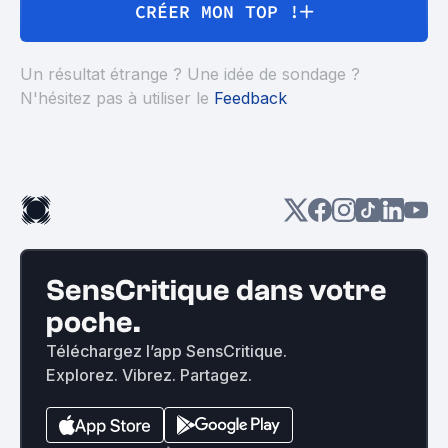
CRÉER MON TOP !
Un résultat étrange ? Une idée de sondage ?
N'hésitez pas à utiliser le
Feedback
SensCritique dans votre
poche.
Téléchargez l’app SensCritique.
Explorez. Vibrez. Partagez.