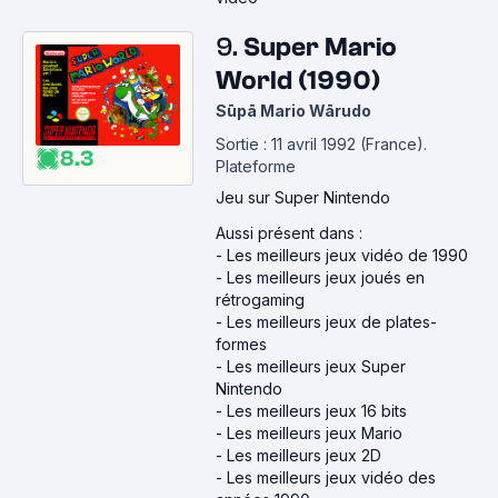
9.
Super Mario
World (1990)
Sūpā Mario Wārudo
Sortie : 11 avril 1992 (France).
8.3
Plateforme
Jeu
sur Super Nintendo
Aussi présent dans :
-
Les meilleurs jeux vidéo de 1990
-
Les meilleurs jeux joués en
rétrogaming
-
Les meilleurs jeux de plates-
formes
-
Les meilleurs jeux Super
Nintendo
-
Les meilleurs jeux 16 bits
-
Les meilleurs jeux Mario
-
Les meilleurs jeux 2D
-
Les meilleurs jeux vidéo des