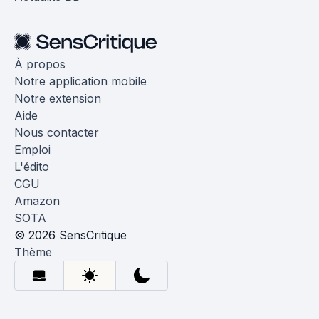
À propos
Notre application mobile
Notre extension
Aide
Nous contacter
Emploi
L'édito
CGU
Amazon
SOTA
© 2026 SensCritique
Thème