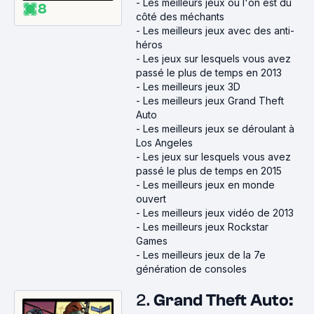
-
Les meilleurs jeux où l'on est du
8
côté des méchants
-
Les meilleurs jeux avec des anti-
héros
-
Les jeux sur lesquels vous avez
passé le plus de temps en 2013
-
Les meilleurs jeux 3D
-
Les meilleurs jeux Grand Theft
Auto
-
Les meilleurs jeux se déroulant à
Los Angeles
-
Les jeux sur lesquels vous avez
passé le plus de temps en 2015
-
Les meilleurs jeux en monde
ouvert
-
Les meilleurs jeux vidéo de 2013
-
Les meilleurs jeux Rockstar
Games
-
Les meilleurs jeux de la 7e
génération de consoles
2.
Grand Theft Auto: