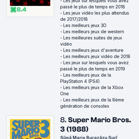
-
Les jeux sur lesquels vous avez
passé le plus de temps en 2018
8.4
-
Les jeux vidéo les plus attendus
de 2017/2018
-
Les meilleurs jeux 3D
-
Les meilleurs jeux de western
-
Les meilleures suites de jeux
vidéo
-
Les meilleurs jeux d'aventure
-
Les meilleurs jeux vidéo de 2018
-
Les jeux sur lesquels vous avez
passé le plus de temps en 2019
-
Les meilleurs jeux de la
PlayStation 4 (PS4)
-
Les meilleurs jeux de la Xbox
One
-
Les meilleurs jeux de la 8ème
génération de consoles
8.
Super Mario Bros.
3 (1988)
Sūpā Mario Burazāzu Surī