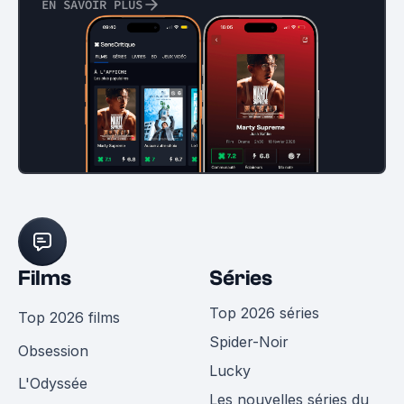
EN SAVOIR PLUS
Films
Séries
Top 2026 séries
Top 2026 films
Spider-Noir
Obsession
Lucky
L'Odyssée
Les nouvelles séries du