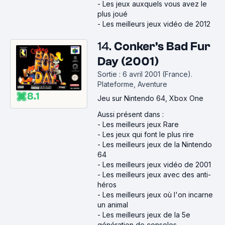
-
Les jeux auxquels vous avez le
plus joué
-
Les meilleurs jeux vidéo de 2012
14.
Conker's Bad Fur
Day (2001)
Sortie : 6 avril 2001 (France).
Plateforme, Aventure
8.1
Jeu
sur Nintendo 64, Xbox One
Aussi présent dans :
-
Les meilleurs jeux Rare
-
Les jeux qui font le plus rire
-
Les meilleurs jeux de la Nintendo
64
-
Les meilleurs jeux vidéo de 2001
-
Les meilleurs jeux avec des anti-
héros
-
Les meilleurs jeux où l'on incarne
un animal
-
Les meilleurs jeux de la 5e
génération de consoles