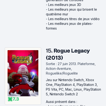
-
Les meilleurs jeux 3D
-
Les meilleurs jeux qui brisent le
quatrième mur
-
Les meilleurs titres de jeux vidéo
-
Les meilleurs jeux de plates-
formes
15.
Rogue Legacy
(2013)
Sortie : 27 juin 2013.
Plateforme,
Action-Aventure,
Roguelike/Roguelite
Jeu
sur Nintendo Switch, Xbox
One, PlayStation 4, PlayStation 3,
PS Vita, PC, Mac, Linux, PlayStation
5, Nintendo Switch 2
7.3
Aussi présent dans :