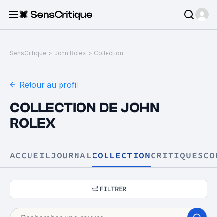
SensCritique
>
John Rolex
>
Collection
Retour au profil
COLLECTION DE JOHN
ROLEX
ACCUEIL
JOURNAL
COLLECTION
CRITIQUES
CO
FILTRER