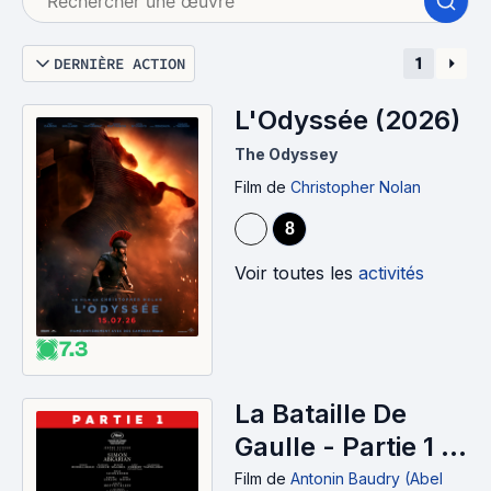
DERNIÈRE ACTION
1
L'Odyssée (2026)
The Odyssey
Film
de
Christopher Nolan
8
Voir toutes les
activités
7.3
La Bataille De
Gaulle - Partie 1 :
L'âge de fer
Film
de
Antonin Baudry (Abel