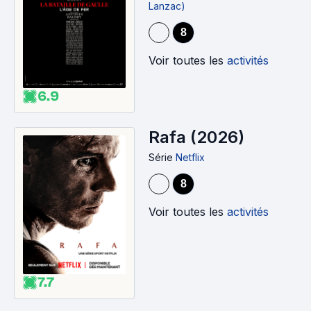
Lanzac)
(2026)
8
Voir toutes les
activités
6.9
Rafa (2026)
Série
Netflix
8
Voir toutes les
activités
7.7