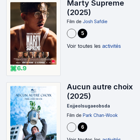
Marty Supreme
(2025)
Film
de
Josh Safdie
5
Voir toutes les
activités
6.9
Aucun autre choix
(2025)
Eojjeolsugaeobsda
Film
de
Park Chan-Wook
6
Voir toutes les
activités