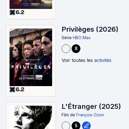
6.2
Privilèges (2026)
Série
HBO Max
8
Voir toutes les
activités
6.2
L'Étranger (2025)
Film
de
François Ozon
5