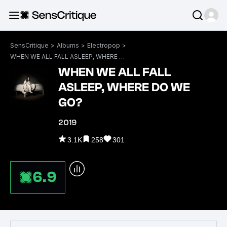
SensCritique
>
Albums
>
Electropop
>
WHEN WE ALL FALL ASLEEP, WHERE DO WE GO?
WHEN WE ALL FALL
ASLEEP, WHERE DO WE
GO?
2019
3.1K
258
301
6.9