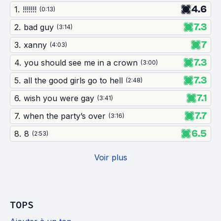
4.6
1
.
!!!!!!!
(
0:13
)
7.3
2
.
bad guy
(
3:14
)
7
3
.
xanny
(
4:03
)
7.3
4
.
you should see me in a crown
(
3:00
)
7.3
5
.
all the good girls go to hell
(
2:48
)
7.1
6
.
wish you were gay
(
3:41
)
7.7
7
.
when the party’s over
(
3:16
)
6.5
8
.
8
(
2:53
)
Voir plus
TOPS