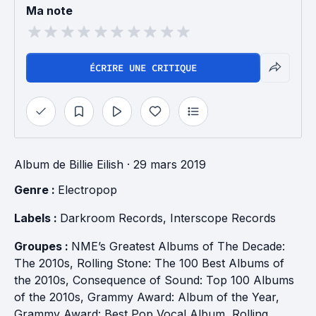
Ma note
ÉCRIRE UNE CRITIQUE
Album
de
Billie Eilish
· 29 mars 2019
Genre : 
Electropop
Labels : 
Darkroom Records
, 
Interscope Records
Groupes : 
NME’s Greatest Albums of The Decade: 
The 2010s
, 
Rolling Stone: The 100 Best Albums of 
the 2010s
, 
Consequence of Sound: Top 100 Albums 
of the 2010s
, 
Grammy Award: Album of the Year
, 
Grammy Award: Best Pop Vocal Album
, 
Rolling 