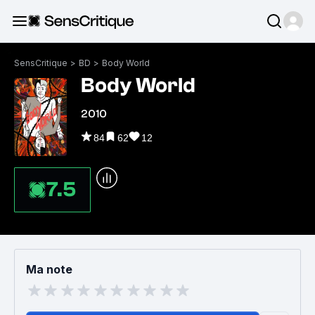
SensCritique
>
BD
>
Body World
Body World
2010
84
62
12
7.5
Ma note