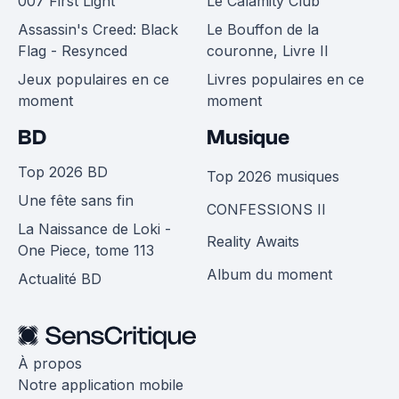
007 First Light
Le Calamity Club
Assassin's Creed: Black
Le Bouffon de la
Flag - Resynced
couronne, Livre II
Jeux populaires en ce
Livres populaires en ce
moment
moment
BD
Musique
Top 2026 BD
Top 2026 musiques
Une fête sans fin
CONFESSIONS II
La Naissance de Loki -
Reality Awaits
One Piece, tome 113
Album du moment
Actualité BD
À propos
Notre application mobile