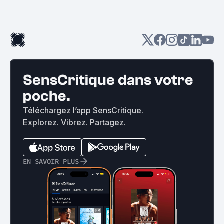
SensCritique dans votre
poche.
Téléchargez l’app SensCritique.
Explorez. Vibrez. Partagez.
EN SAVOIR PLUS