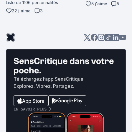
Liste de 1106 personnalités
5 j'aime
5
22 j'aime
3
SensCritique dans votre
poche.
Téléchargez l’app SensCritique.
Explorez. Vibrez. Partagez.
EN SAVOIR PLUS