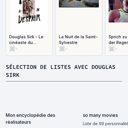
Douglas Sirk - Le
La Nuit de la Saint-
Sprich zu
cinéaste du
Sylvestre
der Rege
-
-
-
mélodrame
SÉLECTION DE LISTES AVEC DOUGLAS
SIRK
Mon encyclopédie des 
so many movies
réalisateurs
Liste de 99 personnalit