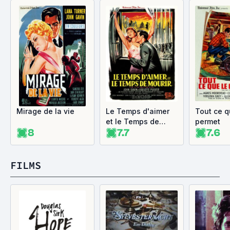
Mirage de la vie
Le Temps d'aimer
Tout ce q
et le Temps de
permet
8
7.7
7.6
mourir
FILMS