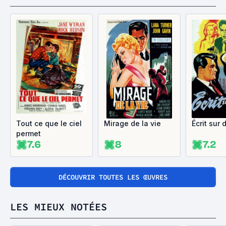
Tout ce que le ciel
Mirage de la vie
Écrit sur 
permet
7.6
8
7.2
DÉCOUVRIR TOUTES LES ŒUVRES
LES MIEUX NOTÉES