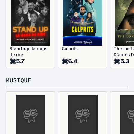
Stand-up, la rage
Culprits
The Lost 
de rire
D'après 
5.7
6.4
5.3
MUSIQUE