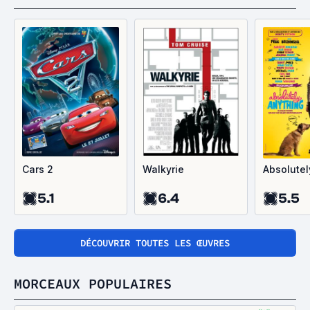
Cars 2
Walkyrie
Absolutel
5.1
6.4
5.5
DÉCOUVRIR TOUTES LES ŒUVRES
MORCEAUX POPULAIRES