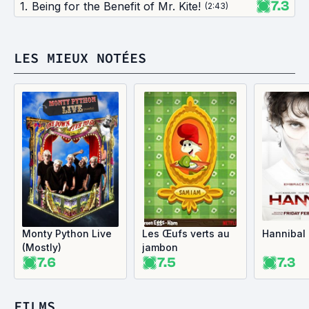
7.3
1
.
Being for the Benefit of Mr. Kite!
(
2:43
)
LES MIEUX NOTÉES
Monty Python Live
Les Œufs verts au
Hannibal
(Mostly)
jambon
7.6
7.5
7.3
FILMS