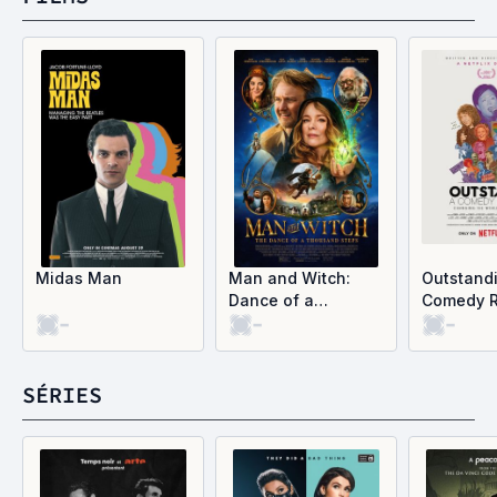
Midas Man
Man and Witch:
Outstandi
Dance of a
Comedy R
-
-
-
Thousand Steps
SÉRIES