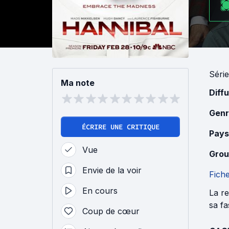
Série
Ma note
Diff
Genr
ÉCRIRE UNE CRITIQUE
Pays
Vue
Grou
Envie de la voir
Fich
En cours
La re
sa fa
Coup de cœur