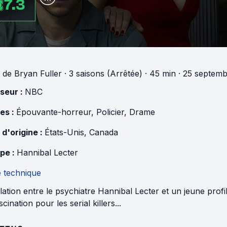
7.3
de
Bryan Fuller
·
3 saisons (Arrêtée)
· 45 min
· 25 septemb
useur :
NBC
es :
Épouvante-horreur
,
Policier
,
Drame
 d'origine :
États-Unis
,
Canada
pe :
Hannibal Lecter
e technique
lation entre le psychiatre Hannibal Lecter et un jeune pro
scination pour les serial killers...