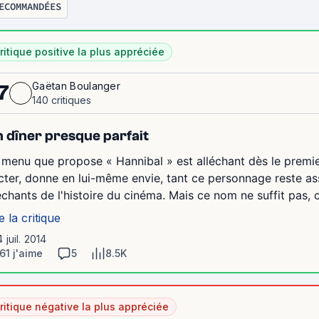
ECOMMANDÉES
ritique positive la plus appréciée
Gaëtan Boulanger
7
140 critiques
 dîner presque parfait
 menu que propose « Hannibal » est alléchant dès le premie
cter, donne en lui-même envie, tant ce personnage reste as
chants de l'histoire du cinéma. Mais ce nom ne suffit pas, c
e la critique
4 juil. 2014
61 j'aime
5
8.5K
ritique négative la plus appréciée