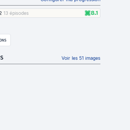
8.1
2
13 épisode
s
ONS
S
Voir les 51 images