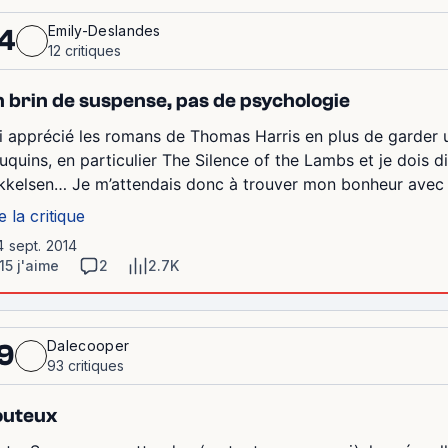
Emily-Deslandes
4
12 critiques
 brin de suspense, pas de psychologie
ai apprécié les romans de Thomas Harris en plus de garder un
uquins, en particulier The Silence of the Lambs et je dois d
kkelsen… Je m’attendais donc à trouver mon bonheur avec la 
e la critique
4 sept. 2014
15 j'aime
2
2.7K
Dalecooper
9
93 critiques
outeux