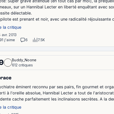
lote: Super grave attendue (en tout cas par moi), la préque
neaux, sur un Hannibal Lecter en liberté enquêtant avec so
ussite délectable.
pilote est prenant et noir, avec une radicalité réjouissante d
e la critique
5 avr. 2013
91 j'aime
6
7.5K
Buddy_Noone
9
612 critiques
orace
ychiatre éminent reconnu par ses pairs, fin gourmet et or
rti à l'oreille absolue, Hannibal Lecter a tout de l'aristocra
idente cache parfaitement les inclinaisons secrètes. A la d
e la critique