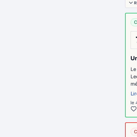
R
C
Un
Le
Le
mé
Lir
le 
C