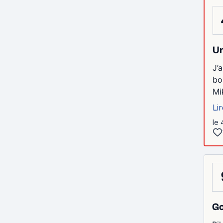
Un
J’
bo
Mi
Lir
le 
G