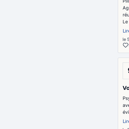
Pi
Ag
ré
Le 
Lir
le 
V
Ps
ave
év
Lir