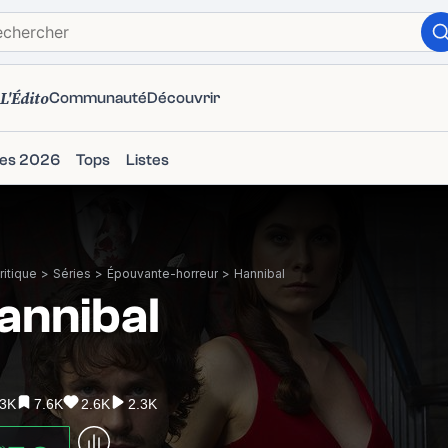
L'Édito
Communauté
Découvrir
ies 2026
Tops
Listes
itique
>
Séries
>
Épouvante-horreur
>
Hannibal
annibal
.3K
7.6K
2.6K
2.3K