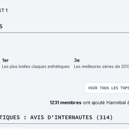
ST
1
S
1
er
3
e
Les plus belles claques esthétiques
Les meilleures séries de 201
VOIR TOUS LES TOP
1231 membres
ont ajouté Hannibal 
TIQUES : AVIS D'INTERNAUTES (314)