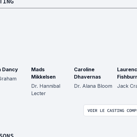
TING
h Dancy
Mads
Caroline
Lauren
Mikkelsen
Dhavernas
Fishbur
 Graham
Dr. Hannibal
Dr. Alana Bloom
Jack Cr
Lecter
VOIR LE CASTING COMP
SONS