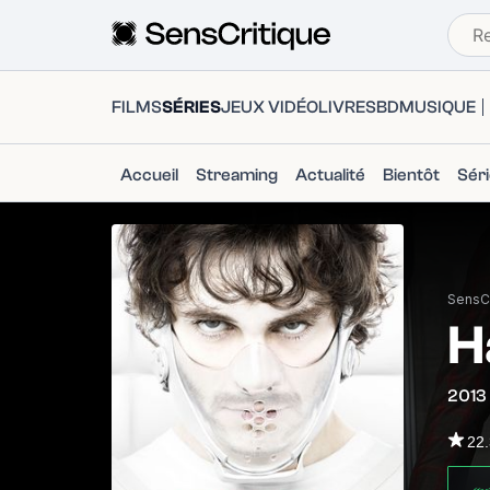
FILMS
SÉRIES
JEUX VIDÉO
LIVRES
BD
MUSIQUE
Accueil
Streaming
Actualité
Bientôt
Sér
SensCr
H
2013
22