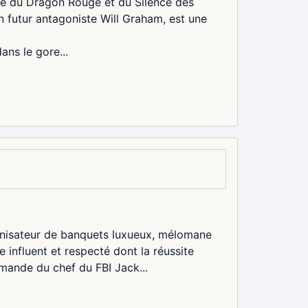
lle du Dragon Rouge et du Silence des
n futur antagoniste Will Graham, est une
ans le gore...
ganisateur de banquets luxueux, mélomane
te influent et respecté dont la réussite
emande du chef du FBI Jack...