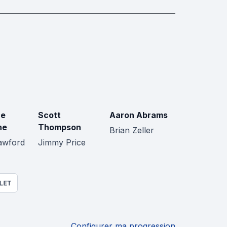
ce
Scott
Aaron Abrams
ne
Thompson
Brian Zeller
awford
Jimmy Price
LET
Configurer ma progression