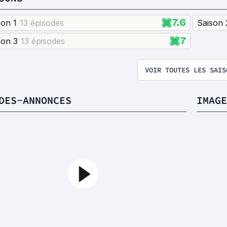
7.6
son 1
13 épisode
s
Saison 
7
son 3
13 épisode
s
VOIR TOUTES LES SAIS
DES-ANNONCES
IMAGE