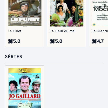
Le Furet
La Fleur du mal
Le Gland
5.3
5.8
4.7
SÉRIES