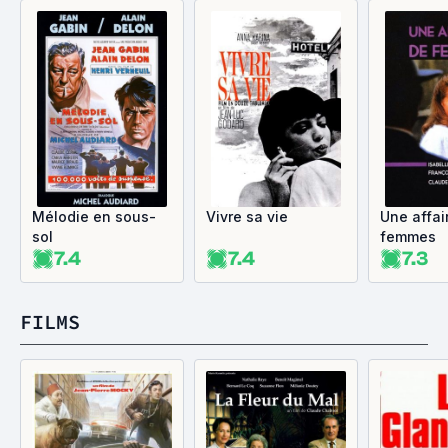
Mélodie en sous-
Vivre sa vie
Une affai
sol
femmes
7.4
7.4
7.3
FILMS