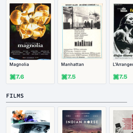
Magnolia
Manhattan
L'Arrang
7.6
7.5
7.5
FILMS