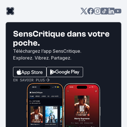
SensCritique dans votre
poche.
Téléchargez l’app SensCritique.
Explorez. Vibrez. Partagez.
EN SAVOIR PLUS