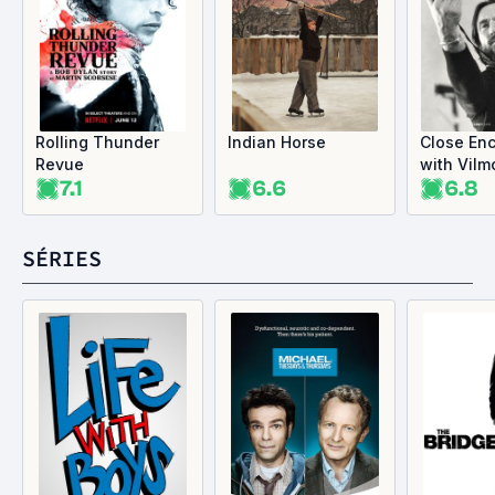
Rolling Thunder
Indian Horse
Close En
Revue
with Vilm
7.1
6.6
6.8
Zsigmon
SÉRIES