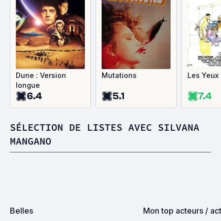
Dune : Version
Mutations
Les Yeux 
longue
6.4
5.1
7.4
SÉLECTION DE LISTES AVEC SILVANA
MANGANO
Belles
Mon top acteurs / act