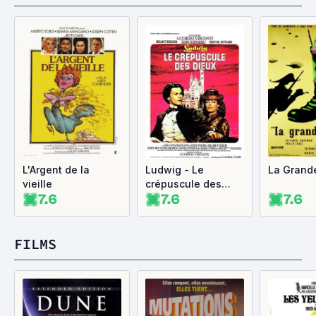
L'Argent de la
Ludwig - Le
La Grand
vieille
crépuscule des
7.6
7.6
7.6
Dieux
FILMS