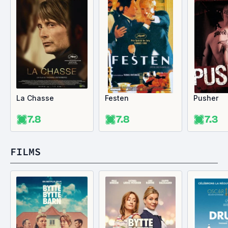
La Chasse
Festen
Pusher
7.8
7.8
7.3
FILMS