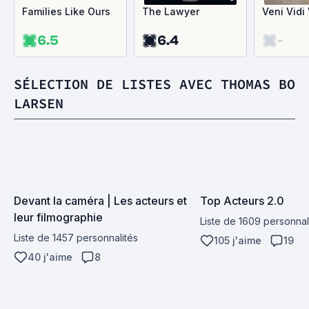
Families Like Ours
The Lawyer
Veni Vidi 
6.5
6.4
-
SÉLECTION DE LISTES AVEC THOMAS BO
LARSEN
Devant la caméra | Les acteurs et 
Top Acteurs 2.0
leur filmographie
Liste de 1609 personnal
Liste de 1457 personnalités
105 j'aime
19
40 j'aime
8