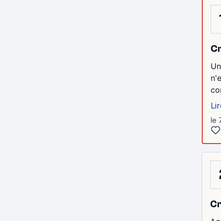
Cr
Un
n'
co
Lir
le 
Cr