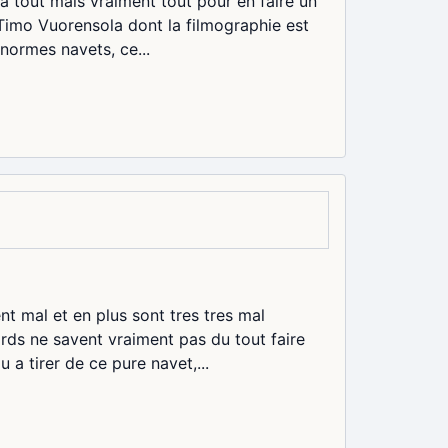
n a tout mais vraiment tout pour en faire un
r Timo Vuorensola dont la filmographie est
énormes navets, ce...
ent mal et en plus sont tres tres mal
ords ne savent vraiment pas du tout faire
u a tirer de ce pure navet,...