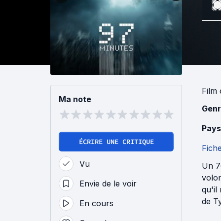
Film
Ma note
Genr
Pays
ÉCRIRE UNE CRITIQUE
Fich
Vu
Un 7
volon
Envie de le voir
qu'il
de Ty
En cours