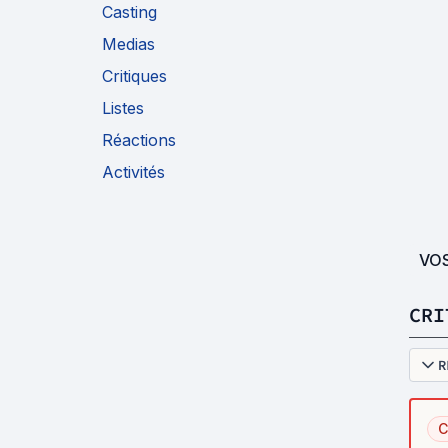
Casting
Medias
Critiques
Listes
Réactions
Activités
VO
CRI
R
C