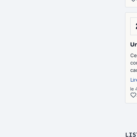
Un
Ce
co
ca
Lir
le 
LIS