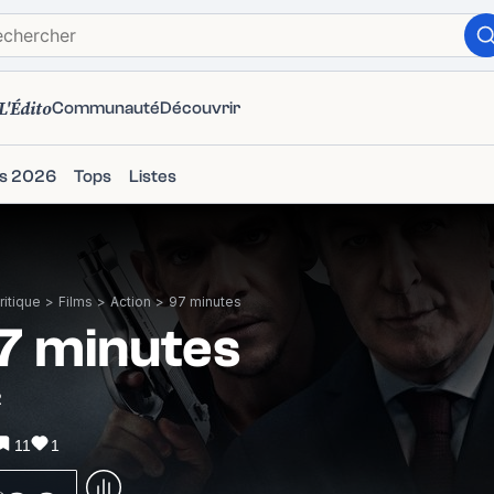
L'Édito
Communauté
Découvrir
ms 2026
Tops
Listes
itique
>
Films
>
Action
>
97 minutes
7 minutes
2
11
1