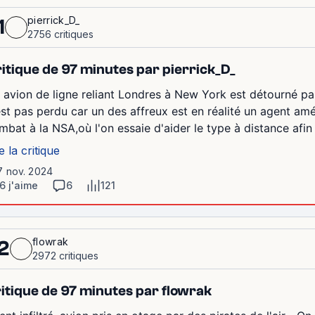
pierrick_D_
1
2756 critiques
itique de 97 minutes par pierrick_D_
 avion de ligne reliant Londres à New York est détourné pa
est pas perdu car un des affreux est en réalité un agent amér
mbat à la NSA,où l'on essaie d'aider le type à distance afin de
e la critique
7 nov. 2024
6 j'aime
6
121
flowrak
2
2972 critiques
itique de 97 minutes par flowrak