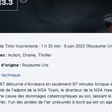
3.3
de
Timo Vuorensola
· 1 h 33 min
· 9 juin 2023 (Royaume-Un
es :
Action
,
Drame
,
Thriller
 d'origine :
Royaume-Uni
e technique
67 détourné s'écrasera en seulement 97 minutes lorsque s
té de l'adjoint de la NSA Toyin, le directeur de la NSA Haw
 ne cause des dommages catastrophiques au sol, laissant le
ler, l'un des pirates de l'air présumés à bord qui est un agen