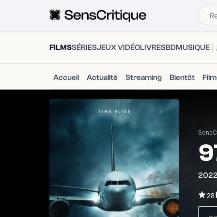
FILMS
SÉRIES
JEUX VIDÉO
LIVRES
BD
MUSIQUE
Accueil
Actualité
Streaming
Bientôt
Fil
SensCr
9
202
28