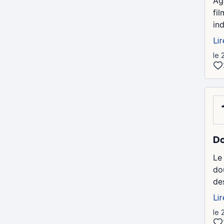
Age
fi
in
Lir
le 
Do
Le 
do
des
Lir
le 