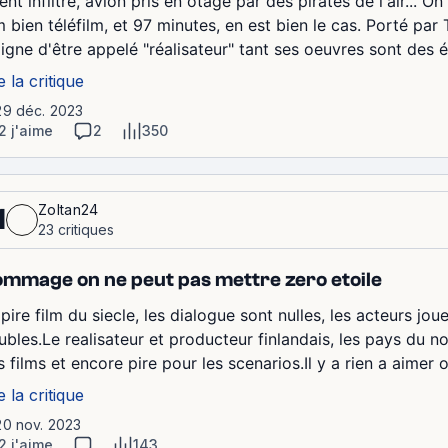
nt infiltré, avion pris en otage par des pirates de l'air... O
lm bien téléfilm, et 97 minutes, en est bien le cas. Porté pa
digne d'être appelé "réalisateur" tant ses oeuvres sont des 
e la critique
29 déc. 2023
2 j'aime
2
350
Zoltan24
1
23 critiques
mmage on ne peut pas mettre zero etoile
pire film du siecle, les dialogue sont nulles, les acteurs jou
ubles.Le realisateur et producteur finlandais, les pays du n
 films et encore pire pour les scenarios.Il y a rien a aimer o
e la critique
20 nov. 2023
2 j'aime
143