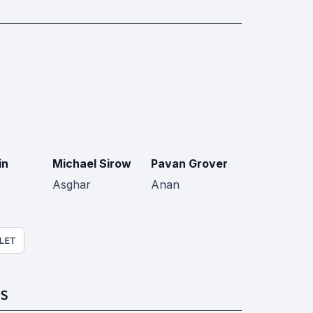
in
Michael Sirow
Pavan Grover
Asghar
Anan
LET
S