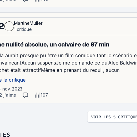
MartineMuller
2
1 critique
e nullité absolue, un calvaire de 97 min
la aurait presque pu être un film comique tant le scénario e
nvaincantAucun suspensJe me demande ce qu'Alec Baldwin 
chet était attractifMême en prenant du recul , aucun
e la critique
4 nov. 2023
2 j'aime
107
VOIR LES 5 CRITIQU
TES