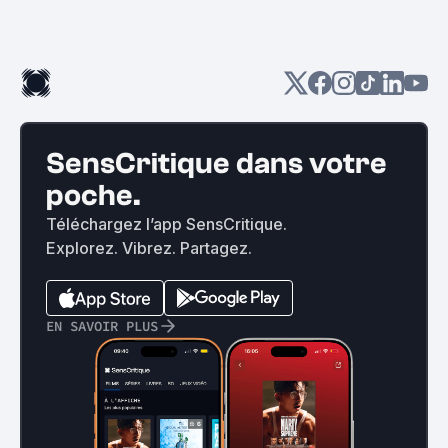
SensCritique dans votre
poche.
Téléchargez l’app SensCritique.
Explorez. Vibrez. Partagez.
EN SAVOIR PLUS