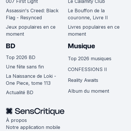
007 First Light
Le Calamity Club
Assassin's Creed: Black
Le Bouffon de la
Flag - Resynced
couronne, Livre II
Jeux populaires en ce
Livres populaires en ce
moment
moment
BD
Musique
Top 2026 BD
Top 2026 musiques
Une fête sans fin
CONFESSIONS II
La Naissance de Loki -
Reality Awaits
One Piece, tome 113
Album du moment
Actualité BD
À propos
Notre application mobile