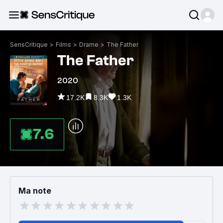
SensCritique
>
Films
>
Drame
>
The Father
The Father
2020
17.2K
8.3K
1.3K
7.6
Ma note