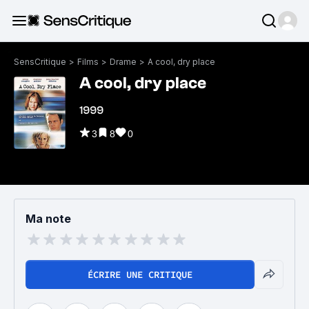
SensCritique
>
Films
>
Drame
>
A cool, dry place
A cool, dry place
1999
3
8
0
Ma note
ÉCRIRE UNE CRITIQUE