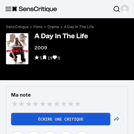
SensCritique
>
Films
>
Drame
>
A Day In The Life
A Day In The Life
2009
5
19
0
Ma note
ÉCRIRE UNE CRITIQUE