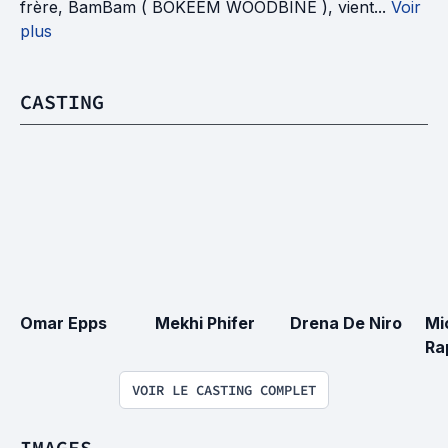
frère, BamBam ( BOKEEM WOODBINE ), vient...
Voir
plus
CASTING
Omar Epps
Mekhi Phifer
Drena De Niro
Mi
Ra
VOIR LE CASTING COMPLET
IMAGES