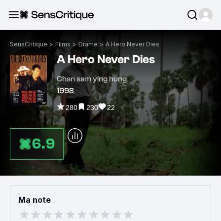
SensCritique
>
Films
>
Drame
>
A Hero Never Dies
A Hero Never Dies
Chan sam ying hung
1998
280
230
22
6.9
Ma note