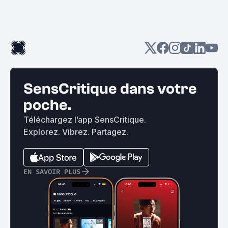
SensCritique dans votre
poche.
Téléchargez l’app SensCritique.
Explorez. Vibrez. Partagez.
EN SAVOIR PLUS