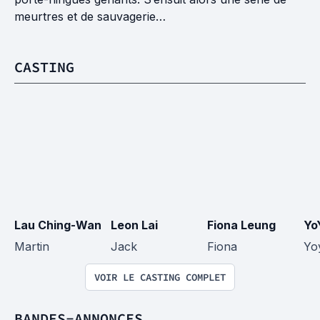
meurtres et de sauvagerie…
CASTING
Lau Ching-Wan
Leon Lai
Fiona Leung
Yo
Martin
Jack
Fiona
Yo
VOIR LE CASTING COMPLET
BANDES-ANNONCES