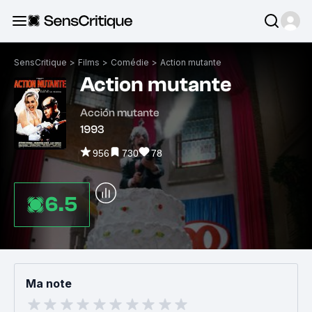
SensCritique
>
Films
>
Comédie
>
Action mutante
Action mutante
Acción mutante
1993
956
730
78
6.5
Ma note