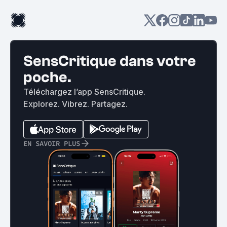
SensCritique dans votre
poche.
Téléchargez l’app SensCritique.
Explorez. Vibrez. Partagez.
EN SAVOIR PLUS