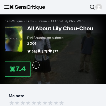
SensCritique
>
Films
>
Drame
>
All About Lily Chou-Chou
All About Lily Chou-Chou
Riri Shushu no subete
2001
969
1.7K
177
7.4
Ma note