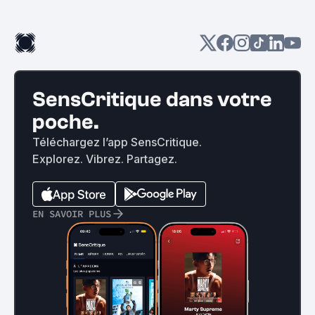
SensCritique dans votre
poche.
Téléchargez l’app SensCritique.
Explorez. Vibrez. Partagez.
EN SAVOIR PLUS