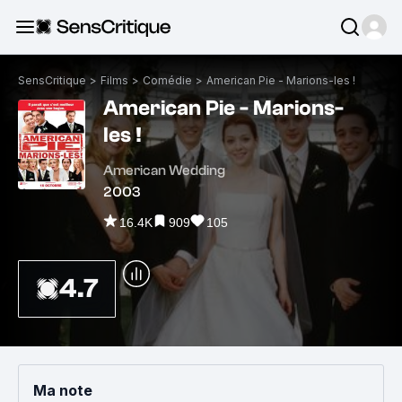
SensCritique
>
Films
>
Comédie
>
American Pie - Marions-les !
American Pie - Marions-
les !
American Wedding
2003
16.4K
909
105
4.7
Ma note