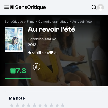
SensCritique
>
Films
>
Comédie dramatique
>
Au revoir l'été
Au revoir l'été
Hotori no sakuko
2013
519
1.1K
79
7.3
Ma note