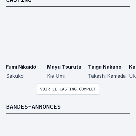
Fumi Nikaidô
Mayu Tsuruta
Taiga Nakano
Ka
Sakuko
Kie Umi
Takashi Kameda
Uki
VOIR LE CASTING COMPLET
BANDES-ANNONCES