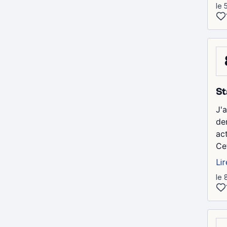
le 
St
J'
de
ac
Cet
Lir
le 