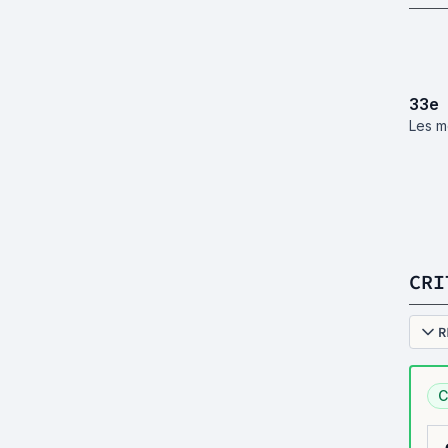
33
e
Les m
CRI
R
C