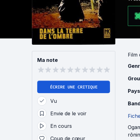
Film
Ma note
Genr
Grou
ÉCRIRE UNE CRITIQUE
Pays
Vu
Band
Envie de le voir
Fich
En cours
Ogami
rōnin
Coup de cœur