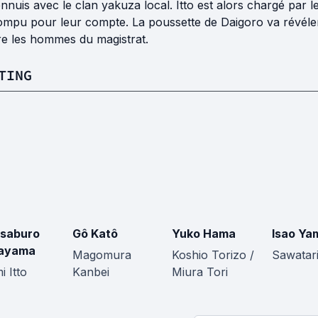
nnuis avec le clan yakuza local. Itto est alors chargé par 
ompu pour leur compte. La poussette de Daigoro va révéler
re les hommes du magistrat.
TING
saburo
Gô Katô
Yuko Hama
Isao Ya
ayama
Magomura
Koshio Torizo /
Sawatar
 Itto
Kanbei
Miura Tori