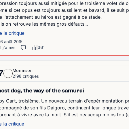
pression toujours aussi mitigée pour le troisième volet de 
me si cet opus est toujours aussi lent et bavard, il se suit 
e l'attachement au héros est gagné à ce stade.
is on retrouve les mêmes gros défauts...
e la critique
16 août 2015
1 j'aime
361
Morrinson
7
2198 critiques
ost dog, the way of the samurai
by Cart, troisième. Un nouveau terrain d'expérimentation p
compagné de son fils Daigoro, continuent leur longue travers
prenant à vivre avec la mort. S'il est beaucoup moins fou (e
e la critique