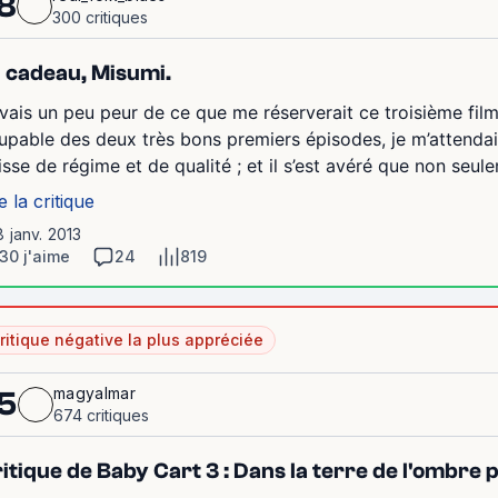
8
300 critiques
 cadeau, Misumi.
avais un peu peur de ce que me réserverait ce troisième film. 
upable des deux très bons premiers épisodes, je m’attendai
isse de régime et de qualité ; et il s’est avéré que non seulem
e la critique
8 janv. 2013
30 j'aime
24
819
ritique négative la plus appréciée
magyalmar
5
674 critiques
itique de Baby Cart 3 : Dans la terre de l'ombr