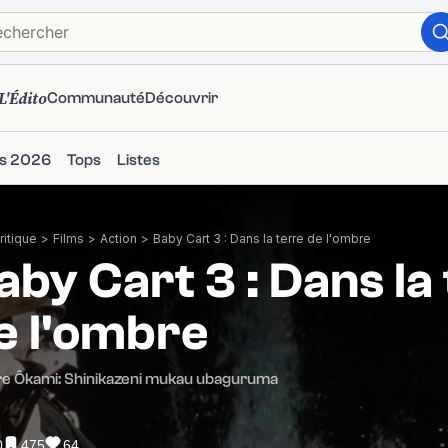
L'Édito
Communauté
Découvrir
ms 2026
Tops
Listes
itique
>
Films
>
Action
>
Baby Cart 3 : Dans la terre de l'ombre
aby Cart 3 : Dans la
e l'ombre
e Ôkami: Shinikazeni mukau ubaguruma
0
475
64