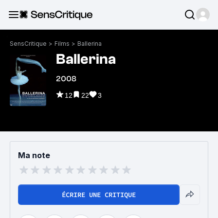
SensCritique
>
Films
>
Ballerina
Ballerina
2008
12
22
3
Ma note
ÉCRIRE UNE CRITIQUE