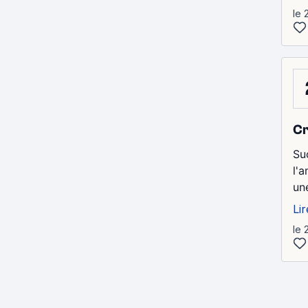
le 
Cr
Su
l'
une
Lir
le 