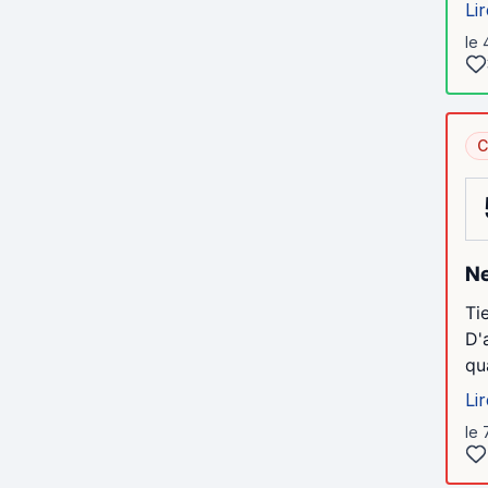
Lir
le 
C
Ne
Ti
D'
qu
Lir
le 