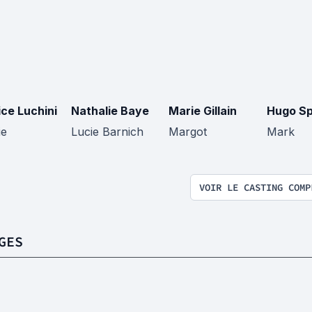
ice Luchini
Nathalie Baye
Marie Gillain
Hugo S
ie
Lucie Barnich
Margot
Mark
VOIR LE CASTING COMP
GES