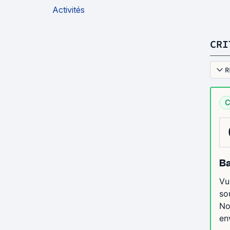
Activités
CRI
R
C
Ba
Vu
so
No
en