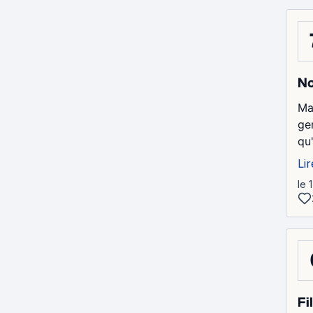
No
Ma
ge
qu
Lir
le 
Fi