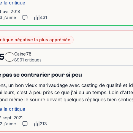
e la critique
4 avr. 2018
3 j'aime
431
ritique négative la plus appréciée
Caine78
5
8991 critiques
 pas se contrarier pour si peu
ens, un bon vieux marivaudage avec casting de qualité et i
ailleurs, c'est à peu près ce que j'ai eu un temps. Loin d'a
and même le sourire devant quelques répliques bien senties 
e la critique
7 sept. 2021
2 j'aime
213