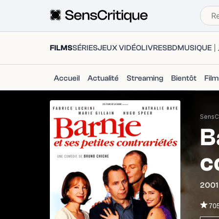
FILMS
SÉRIES
JEUX VIDÉO
LIVRES
BD
MUSIQUE
Accueil
Actualité
Streaming
Bientôt
Fil
SensCr
B
c
2001
70