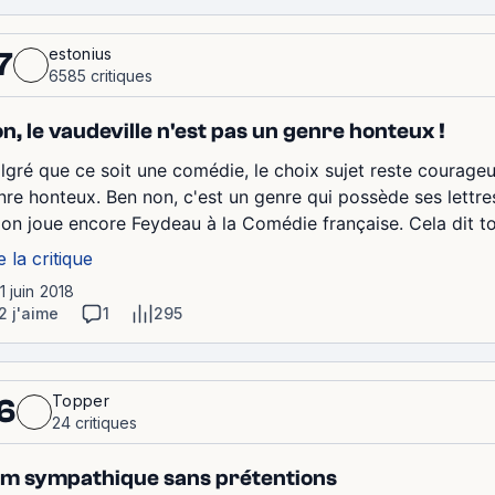
estonius
7
6585 critiques
n, le vaudeville n'est pas un genre honteux !
lgré que ce soit une comédie, le choix sujet reste courageux.
nre honteux. Ben non, c'est un genre qui possède ses lettres
'on joue encore Feydeau à la Comédie française. Cela dit to
e la critique
11 juin 2018
2 j'aime
1
295
Topper
6
24 critiques
lm sympathique sans prétentions