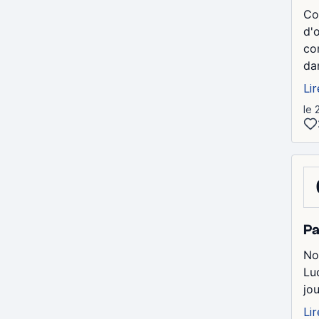
Co
d'
co
dan
Lir
le 
Pa
No
Lu
jo
Lir