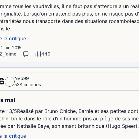
mme tous les vaudevilles, il ne faut pas s'attendre à un ré
originalité. Lorsqu'on en attend pas plus, on ne risque pas d
ntrariétés nous transporte dans des situations rocamboles
s le...
e la critique
21 juin 2015
2 j'aime
440
Nvo99
6
538 critiques
s mal
te : 3/5Réalisé par Bruno Chiche, Barnie et ses petites con
chini brille dans le rôle d’un homme pris au piège de ses m
uée par Nathalie Baye, son amant britannique (Hugo Speer), 
e la critique