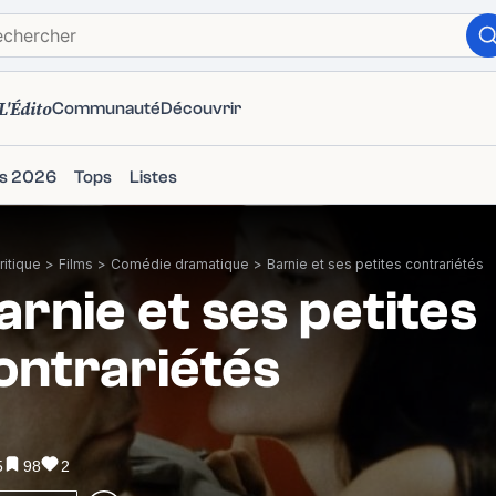
L'Édito
Communauté
Découvrir
ms 2026
Tops
Listes
itique
>
Films
>
Comédie dramatique
>
Barnie et ses petites contrariétés
arnie et ses petites
ontrariétés
5
98
2