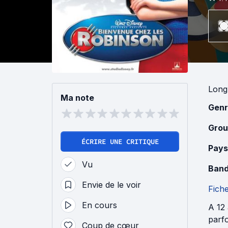
Long
Ma note
Genr
Grou
ÉCRIRE UNE CRITIQUE
Pays
Vu
Band
Envie de le voir
Fich
En cours
A 12 
parfo
Coup de cœur