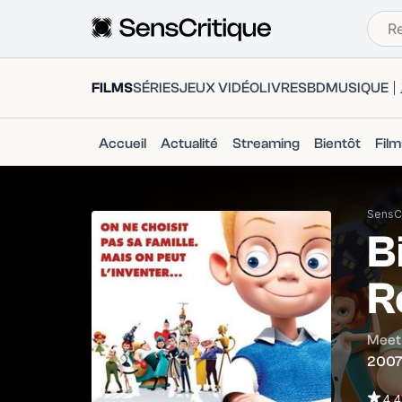
FILMS
SÉRIES
JEUX VIDÉO
LIVRES
BD
MUSIQUE
Accueil
Actualité
Streaming
Bientôt
Fil
SensCr
B
R
Meet
200
4.