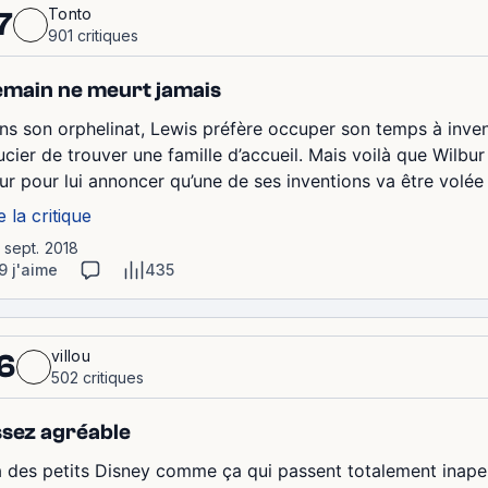
Tonto
7
901 critiques
main ne meurt jamais
ns son orphelinat, Lewis préfère occuper son temps à inven
ucier de trouver une famille d’accueil. Mais voilà que Wilb
tur pour lui annoncer qu’une de ses inventions va être volé
e la critique
1 sept. 2018
9 j'aime
435
villou
6
502 critiques
sez agréable
a des petits Disney comme ça qui passent totalement inape