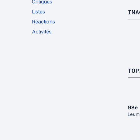
Critiques
IMA
Listes
Réactions
Activités
TOP
98
e
Les m