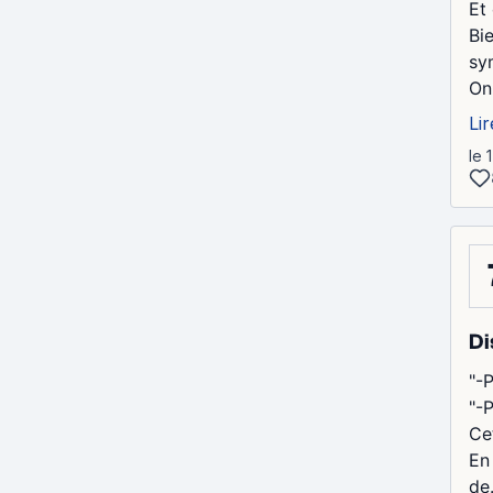
Et 
Bi
sy
On
Lir
le 
Di
"-
"-
Ce
En
de.