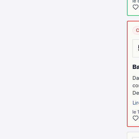
le 
C
Ba
Da
co
De
Lir
le 