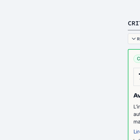
CRI
R
C
Av
L’
au
ma
Lir