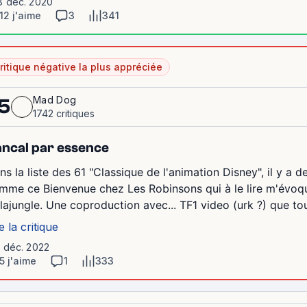
8 déc. 2020
12 j'aime
3
341
ritique négative la plus appréciée
Mad Dog
5
1742 critiques
ncal par essence
ns la liste des 61 "Classique de l'animation Disney", il y a d
mme ce Bienvenue chez Les Robinsons qui à le lire m'évoquai
lajungle. Une coproduction avec... TF1 video (urk ?) que to
e la critique
1 déc. 2022
5 j'aime
1
333