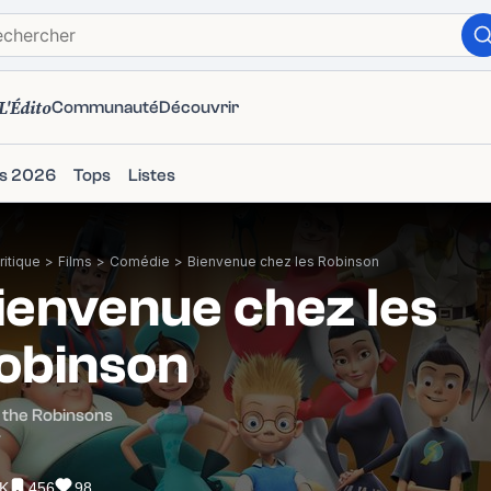
L'Édito
Communauté
Découvrir
ms 2026
Tops
Listes
itique
>
Films
>
Comédie
>
Bienvenue chez les Robinson
ienvenue chez les
obinson
 the Robinsons
7
4K
456
98