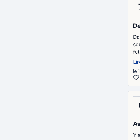
De
Da
so
fu
Lir
le 
As
Y'